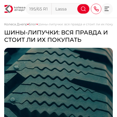
Колеса Днепр
Блог
Шины-липучки: вся правда и стоит ли их покупа
ШИНЫ-ЛИПУЧКИ: ВСЯ ПРАВДА И
+38 (068) 911-911-4
СТОИТ ЛИ ИХ ПОКУПАТЬ
+38 (050) 911-911-4
+38 (067) 113-44-44
+38 (095) 276-44-44
+38 (067) 911-14-14
- на Щепкина
+38 (098) 911-911-0
- на Тополе
+38 (098) 911-911-4
- на Калиновой
+38 (077) 7-184-184
- Донецкое шоссе