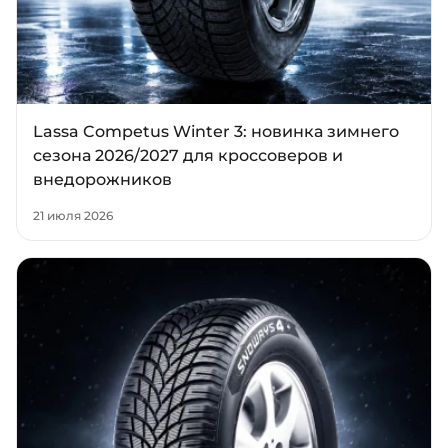
+38 (050)-911-911-2
- Щепкина
+38 (099)-643-33-77
- Тополь
Lassa Competus Winter 3: новинка зимнего
+38 (068)-923-74-19
- Калиновая
сезона 2026/2027 для кроссоверов и
внедорожников
21 июля 2026