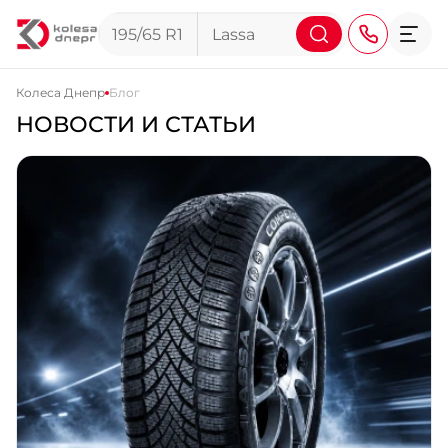
Колеса Днепр
Блог
НОВОСТИ И СТАТЬИ
+38 (068) 911-911-4
+38 (050) 911-911-4
+38 (067) 113-44-44
+38 (095) 276-44-44
+38 (067) 911-14-14
- на Щепкина
+38 (098) 911-911-0
- на Тополе
+38 (098) 911-911-4
- на Калиновой
+38 (077) 7-184-184
- Донецкое шоссе