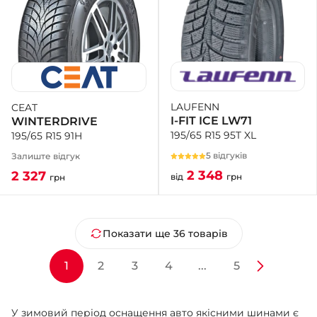
LAUFENN
CEAT
I-FIT ICE LW71
WINTERDRIVE
195/65 R15 95T XL
195/65 R15 91H
5 відгуків
Залиште відгук
2 348
2 327
від
грн
грн
Показати ще 36 товарів
1
2
3
4
...
5
У зимовий період оснащення авто якісними шинами є