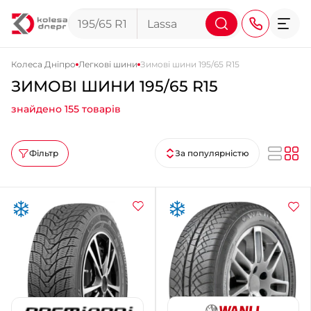
Колеса Дніпро
Легкові шини
Зимові шини 195/65 R15
ЗИМОВІ ШИНИ 195/65 R15
+38 (068) 911-911-4
знайдено 155 товарів
+38 (050) 911-911-4
+38 (067) 113-44-44
Фільтр
За популярністю
+38 (095) 276-44-44
+38 (067) 911-14-14
- на Щепкіна
+38 (098) 911-911-0
- на Тополі
+38 (098) 911-911-4
- на Калиновій
+38 (077) 7-184-184
- Донецьке шосе