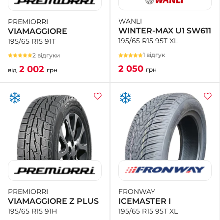
WANLI
PREMIORRI
+38 (050)-911-911-2
WINTER-MAX U1 SW611
VIAMAGGIORE
- Щепкіна
195/65 R15 95T XL
195/65 R15 91T
+38 (099)-643-33-77
- Тополь
1 відгук
2 відгуки
+38 (068)-923-74-19
2 050
2 002
грн
від
грн
- Калинова
FRONWAY
PREMIORRI
ICEMASTER I
VIAMAGGIORE Z PLUS
195/65 R15 95T XL
195/65 R15 91H