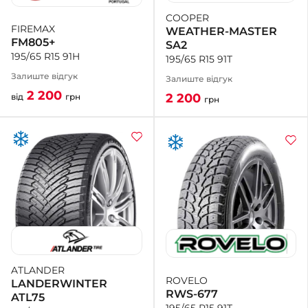
COOPER
FIREMAX
WEATHER-MASTER
FM805+
SA2
195/65 R15 91H
195/65 R15 91T
Залиште відгук
Залиште відгук
2 200
2 200
від
грн
грн
ATLANDER
ROVELO
LANDERWINTER
RWS-677
ATL75
195/65 R15 91T