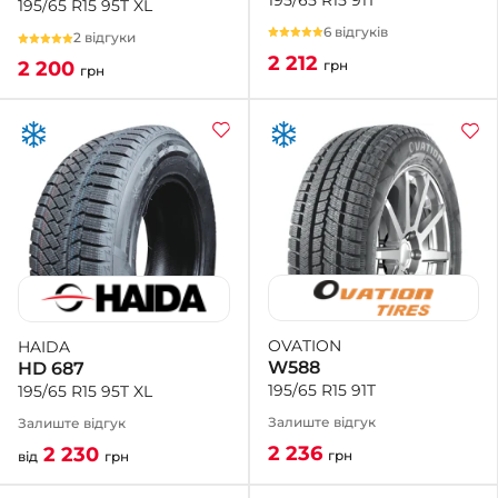
195/65 R15 95T XL
6 відгуків
2 відгуки
2 212
грн
2 200
грн
OVATION
HAIDA
W588
HD 687
195/65 R15 91T
195/65 R15 95T XL
Залиште відгук
Залиште відгук
2 236
2 230
грн
від
грн