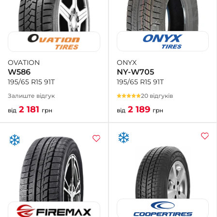
ONYX
OVATION
NY-W705
W586
195/65 R15 91T
195/65 R15 91T
20 відгуків
Залиште відгук
2 189
2 181
від
грн
від
грн