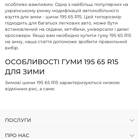
особливо важливим. Одна з найбільш популярних на
українському ринку модифікацій автомобільного
взуття для зими - шини 195 65 R15. Цей типорозмір
підходить для багатьох легкових авто, може бути
встановлений на седани, хетчбеки, універсали і деякі
кросовери. Якщо вам необхідно купити гуму 195 65 R15
на зиму, наша стаття допоможе зробити правильний
вибір.
ОСОБЛИВОСТІ ГУМИ 195 65 R15
ДЛЯ ЗИМИ
Зимові шини 195 65 R15 характеризуються низкою
відмінних рис, а саме:
Малюнок протектора. Конструкцію, що включає
блоки, канавки і ламелі, розробляють з урахуванням
специфічних вимог зимового водіння, що дає змогу
колесам ефективно справлятися із засніженими і
ПОСЛУГИ
зледенілими дорогами;
ПРО НАС
Морозостійкий компаунд. Спеціальна гумова суміш,