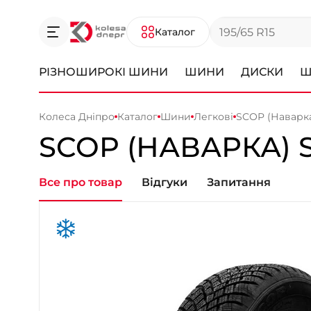
Каталог
РІЗНОШИРОКІ ШИНИ
ШИНИ
ДИСКИ
Ш
Колеса Дніпро
Каталог
Шини
Легкові
SCOP (Наварка
SCOP (НАВАРКА)
Все про товар
Відгуки
Запитання