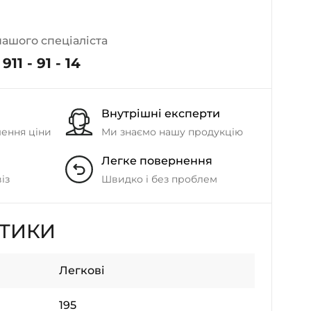
- на Калиновій
+38 (077) 7-184-184
нашого спеціаліста
- Донецьке шосе
911 - 91 - 14
+38 (050)-911-911-2
- Щепкіна
Внутрішні експерти
+38 (099)-643-33-77
- Тополь
шення ціни
Ми знаємо нашу продукцію
+38 (068)-923-74-19
Легке повернення
- Калинова
із
Швидко і без проблем
СТИКИ
Легкові
195