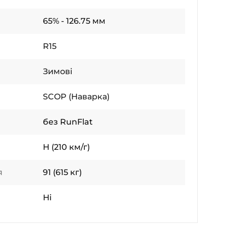
65% - 126.75 мм
R15
Зимові
SCOP (Наварка)
без RunFlat
H (210 км/г)
я
91 (615 кг)
Ні