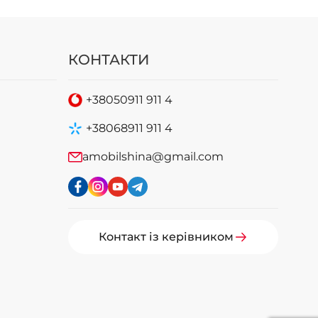
КОНТАКТИ
+38
050
911 911 4
+38
068
911 911 4
amobilshina@gmail.com
Контакт із керівником