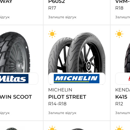
DWAY
P6052
VRM-
R17
R18
ідгук
Залиште відгук
Залиште
MICHELIN
KEND
 WIN SCOOT
PILOT STREET
K415
R14-R18
R12
ідгук
Залиште відгук
Залиште