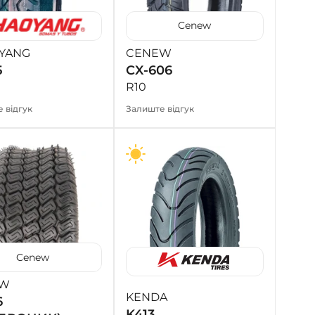
- на Калиновій
Cenew
+38 (077) 7-184-184
- Донецьке шосе
YANG
CENEW
5
CX-606
+38 (050)-911-911-2
R10
- Щепкіна
 відгук
Залиште відгук
+38 (099)-643-33-77
- Тополь
+38 (068)-923-74-19
- Калинова
Cenew
EW
KENDA
6
K413