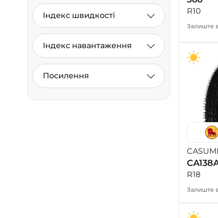
R10
Індекс швидкості
Залиште в
Індекс навантаження
Посилення
CASUM
CA138
R18
Залиште в