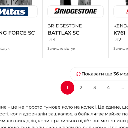
BRIDGESTONE
KEND
NG FORCE SC
BATTLAX SC
K761
R14
R12
ідгук
Залиште відгук
Залиште
Показати ще 36 мо
1
2
3
4
...
а – це не просто гумове коло на колесі. Це єдине, що
сті, коли адреналін зашкалює, а байк лягає майже п
мало випадків, коли правильно підібрані мотошини ря
ношеній гумі люди ризикували по-великому. Двоколіс