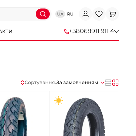
UA
RU
+38
068
911 911 4
АКТИ
+38 (068) 911-911-4
+38 (050) 911-911-4
+38 (067) 113-44-44
Сортування:
За замовченням
+38 (095) 276-44-44
+38 (067) 911-14-14
- на Щепкіна
+38 (098) 911-911-0
- на Тополі
+38 (098) 911-911-4