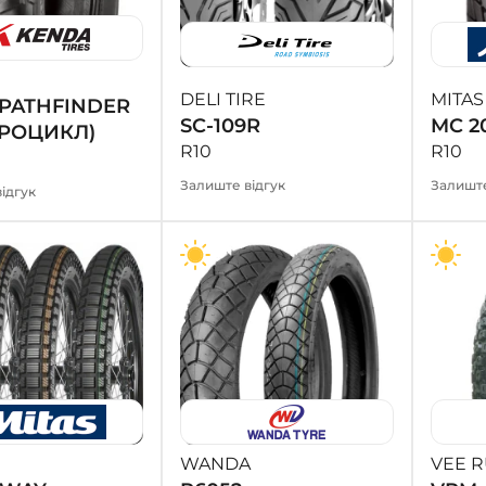
DELI TIRE
MITAS
 PATHFINDER
SC-109R
MC 2
РОЦИКЛ)
R10
R10
Залиште відгук
Залиште
ідгук
WANDA
VEE 