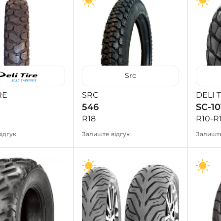
Src
RE
SRC
DELI 
546
SC-10
R18
R10-R
ідгук
Залиште відгук
Залиште