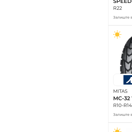
SPEE
R22
Залиште в
MITAS
MC-32
R10-R14
Залиште в