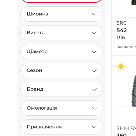
Ширина
SRC
542
Висота
R16
Залиште в
Діаметр
Сезон
Бренд
Омологація
Призначення
SHIH F
360