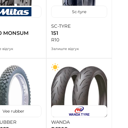
Sc-tyre
SC-TYRE
0 MONSUM
151
R10
 відгук
Залиште відгук
Vee rubber
RUBBER
WANDA