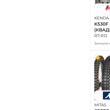
KENDA
K530F
(КВАД
R7-R12
Залиште в
MITAS