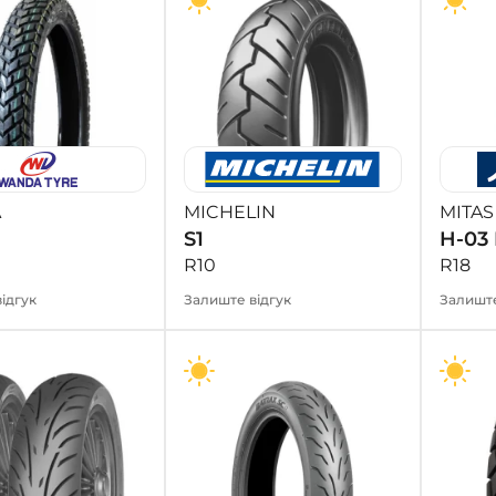
A
MICHELIN
MITAS
S1
H-03
R10
R18
ідгук
Залиште відгук
Залиште