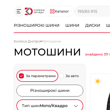
Каталог
РІЗНОШИРОКІ ШИНИ
ШИНИ
ДИСКИ
Ш
Колеса Дніпро
Мотошини
МОТОШИНИ
знайдено 311
За параметрами
За авто
Різноширокі шини
Тип шин
Мото/Квадро