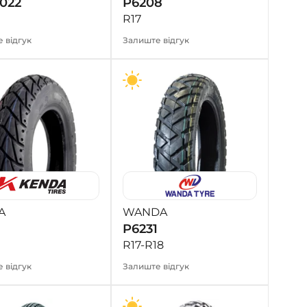
022
P6208
R17
 відгук
Залиште відгук
A
WANDA
P6231
R17-R18
 відгук
Залиште відгук