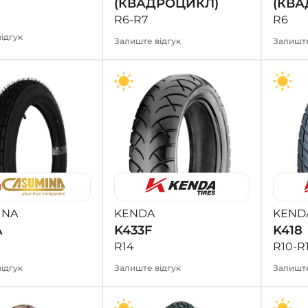
(КВАДРОЦИКЛ)
(КВА
R6-R7
R6
ідгук
Залиште відгук
Залиште
INA
KENDA
KEND
A
K433F
K418
R14
R10-R
ідгук
Залиште відгук
Залиште