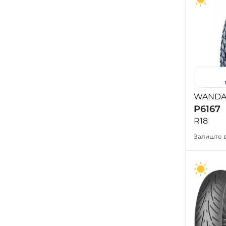
WAND
P6167
R18
Залиште в