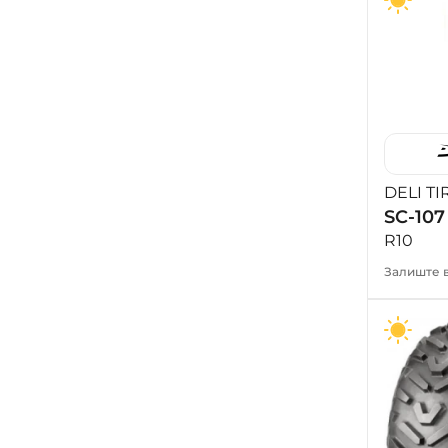
DELI TI
SC-107
R10
Залиште в