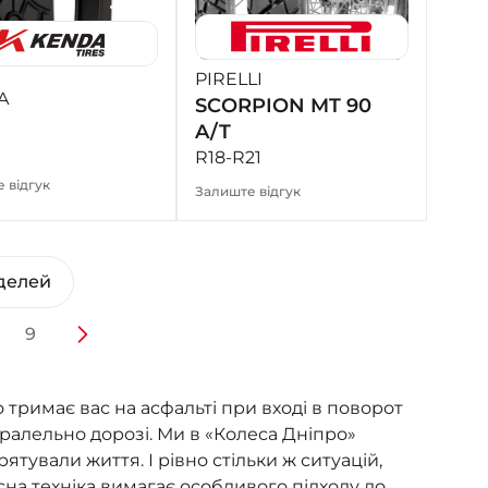
PIRELLI
A
SCORPION MT 90
A/T
R18-R21
 відгук
Залиште відгук
делей
9
 тримає вас на асфальті при вході в поворот
аралельно дорозі. Ми в «Колеса Дніпро»
тували життя. І рівно стільки ж ситуацій,
на техніка вимагає особливого підходу до