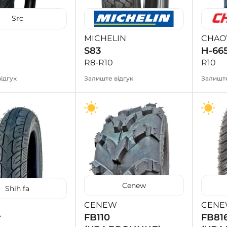
Src
MICHELIN
CHAO
S83
H-66
R8-R10
R10
ідгук
Залиште відгук
Залиште
Cenew
Shih fa
CENEW
CEN
A
FB110
FB81