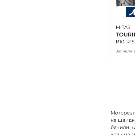
MITAS
TOURI
R10-R15
Залиште в
Моторезин
на швидко
бачили чи
коли на з