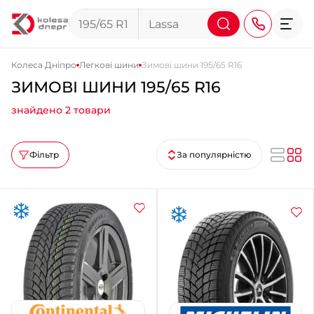
Колеса Дніпро
Легкові шини
Зимові шини 195/65 R16
ЗИМОВІ ШИНИ 195/65 R16
+38 (068) 911-911-4
знайдено 2 товари
+38 (050) 911-911-4
+38 (067) 113-44-44
Фільтр
За популярністю
+38 (095) 276-44-44
+38 (067) 911-14-14
- на Щепкіна
+38 (098) 911-911-0
- на Тополі
+38 (098) 911-911-4
- на Калиновій
+38 (077) 7-184-184
- Донецьке шосе