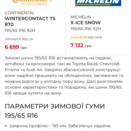
CONTINENTAL
+38 (050)-911-911-2
MICHELIN
WINTERCONTACT TS
- Щепкіна
X-ICE SNOW
870
+38 (099)-643-33-77
195/65 R16 92H
195/65 R16 92H
- Тополь
5 відгуків
+38 (068)-923-74-19
Залиште відгук
- Калинова
7 132
грн
6 699
грн
Зимові шини 195/65 R16 встановлюють на седани,
хетчбеки та кросовери, такі як Toyota Raize, Chevrolet
Prisma та Audi A4. Завдяки збалансованій конструкції
вони надійно працюють на обледенілих, засніжених та
мокрих дорогах у холодну пору року. Далі розглянемо
основні характеристики та порадимо, які шини 195/65
R16 краще купити на зиму.
ПАРАМЕТРИ ЗИМОВОЇ ГУМИ
195/65 R16
Ширина профілю – 195 мм. Забезпечує надійне