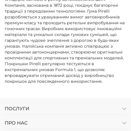
Компанія, заснована в 1872 році, поєднує багаторічні
традиції з передовими технологіями. Гума Pirelli
розробляється з урахуванням вимог автовиробників
преміум-класу та проходить ретельні випробування на
гоночних трасах. Виробник використовує інноваційні
матеріали та унікальні склади гумових сумішей, що
гарантують чудове зчеплення з дорогою в будь-яких
умовах. Італійська компанія активно співпрацює з
провідними автоконцернами, створюючи оригінальні
комплектації для спортивних та преміальних моделей.
Покришки Pirelli регулярно тестуються в
екстремальних умовах Formula 1, що дозволяє
впроваджувати отриманий досвід у виробництво
покришок для повсякденного використання.
ІТАЛІЙСЬКА ДОСКОНАЛІСТЬ ТА
ІННОВАЦІЇ БРЕНДУ PIRELLI У СВІТІ
ПОСЛУГИ
АВТОШИН
ПРО НАС
Шини Пірелі створюються на високотехнологічних
заводах із застосуванням роботизованих систем