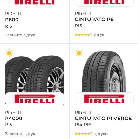
PIRELLI
PIRELLI
+38 (050)-911-911-2
CINTURATO P6
P600
- Щепкіна
R15
R15
+38 (099)-643-33-77
- Тополь
1 відгук
Залиште відгук
+38 (068)-923-74-19
- Калинова
PIRELLI
PIRELLI
CINTURATO P1 VERDE
P4000
R14-R16
R15
2 відгуки
Залиште відгук