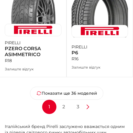
PIRELLI
PIRELLI
PZERO CORSA
P6
ASIMMETRICO
R16
R18
Залиште відгук
Залиште відгук
Показати ще 36 моделей
1
2
3
Італійський бренд Pirelli заслужено вважається одним
із лідерів світового ринку автомобільних шин.