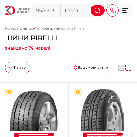
Колеса Дніпро
Легкові шини
Шини Pirelli
ШИНИ PIRELLI
+38 (068) 911-911-4
знайдено 74 моделі
+38 (050) 911-911-4
+38 (067) 113-44-44
Фільтр
За замовченням
+38 (095) 276-44-44
+38 (067) 911-14-14
- на Щепкіна
+38 (098) 911-911-0
- на Тополі
+38 (098) 911-911-4
- на Калиновій
+38 (077) 7-184-184
- Донецьке шосе