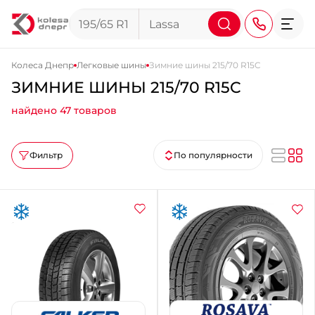
Колеса Днепр
Легковые шины
Зимние шины 215/70 R15C
ЗИМНИЕ ШИНЫ 215/70 R15C
+38 (068) 911-911-4
найдено 47 товаров
+38 (050) 911-911-4
+38 (067) 113-44-44
Фильтр
По популярности
+38 (095) 276-44-44
+38 (067) 911-14-14
- на Щепкина
+38 (098) 911-911-0
- на Тополе
+38 (098) 911-911-4
- на Калиновой
+38 (077) 7-184-184
- Донецкое шоссе