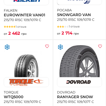
РОСАВА
FALKEN
+38 (050)-911-911-2
SNOWGARD VAN
EUROWINTER VAN01
- Щепкина
215/70 R15C 109/107R C
215/70 R15C 109/107R C
+38 (099)-643-33-77
- Тополь
1 отзыв
1 отзыв
+38 (068)-923-74-19
2 714
2 462
от
грн
от
грн
- Калиновая
DOVROAD
TORQUE
RANYAGER SNOW
WTQ5000
215/70 R15C 109/107T C
215/70 R15C 109/107R C