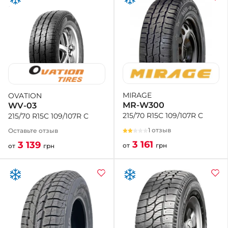
MIRAGE
OVATION
MR-W300
WV-03
215/70 R15C 109/107R C
215/70 R15C 109/107R C
1 отзыв
Оставьте отзыв
3 161
3 139
от
грн
от
грн