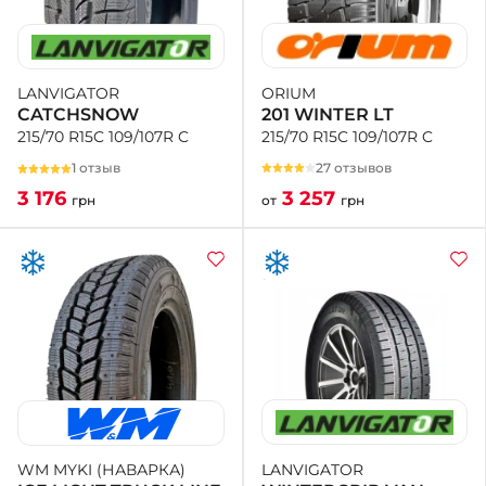
ORIUM
LANVIGATOR
201 WINTER LT
CATCHSNOW
215/70 R15C 109/107R C
215/70 R15C 109/107R C
27 отзывов
1 отзыв
3 257
3 176
от
грн
грн
LANVIGATOR
WM MYKI (НАВАРКА)