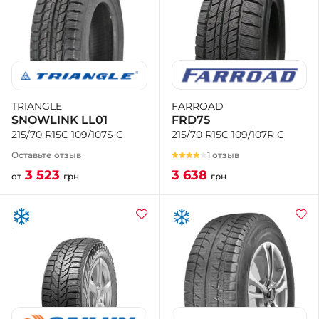
FARROAD
TRIANGLE
FRD75
SNOWLINK LL01
215/70 R15C 109/107R C
215/70 R15C 109/107S C
1 отзыв
Оставьте отзыв
3 638
3 523
грн
от
грн