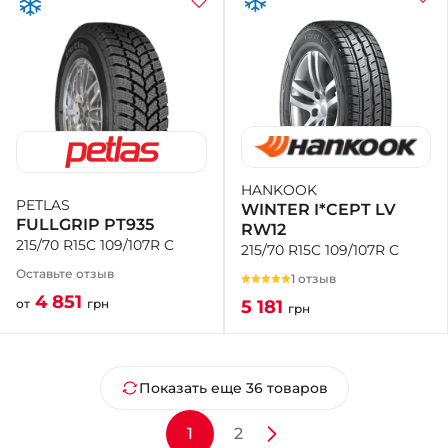
HANKOOK
PETLAS
WINTER I*CEPT LV
FULLGRIP PT935
RW12
215/70 R15C 109/107R C
215/70 R15C 109/107R C
Оставьте отзыв
1 отзыв
4 851
5 181
от
грн
грн
Показать еще 36 товаров
1
2