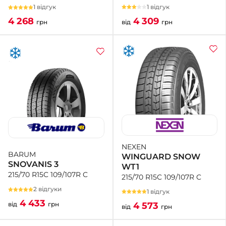
1 відгук
1 відгук
4 309
4 268
від
грн
грн
NEXEN
BARUM
WINGUARD SNOW
SNOVANIS 3
WT1
215/70 R15C 109/107R C
215/70 R15C 109/107R C
2 відгуки
1 відгук
4 433
4 573
від
грн
від
грн