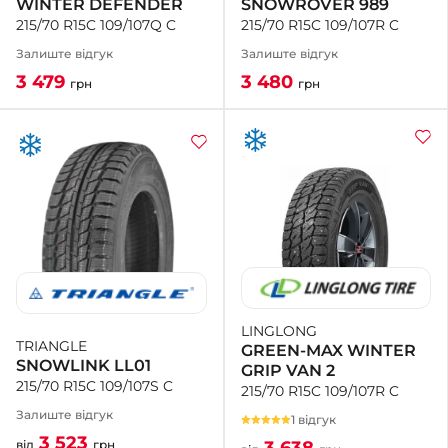
SNOWROVER 989
WINTER DEFENDER
215/70 R15C 109/107R C
215/70 R15C 109/107Q C
Залиште відгук
Залиште відгук
3 480
3 479
грн
грн
LINGLONG
TRIANGLE
GREEN-MAX WINTER
SNOWLINK LL01
GRIP VAN 2
215/70 R15C 109/107S C
215/70 R15C 109/107R C
Залиште відгук
1 відгук
3 523
3 638
від
грн