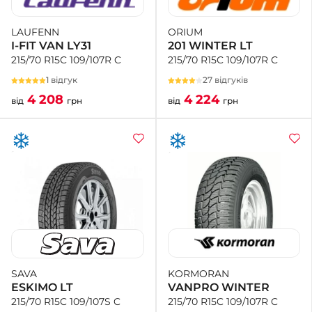
ORIUM
LAUFENN
201 WINTER LT
I-FIT VAN LY31
215/70 R15C 109/107R C
215/70 R15C 109/107R C
27 відгуків
1 відгук
4 224
4 208
від
грн
від
грн
KORMORAN
SAVA
VANPRO WINTER
ESKIMO LT
215/70 R15C 109/107R C
215/70 R15C 109/107S C