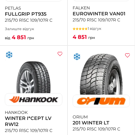
FALKEN
PETLAS
EUROWINTER VAN01
FULLGRIP PT935
215/70 R15C 109/107R C
215/70 R15C 109/107R C
1 відгук
Залиште відгук
4 851
4 851
грн
від
грн
HANKOOK
ORIUM
WINTER I*CEPT LV
201 WINTER LT
RW12
215/70 R15C 109/107R C
215/70 R15C 109/107R C