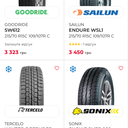
SAILUN
GOODRIDE
ENDURE WSL1
SW612
215/70 R15C 109/107R C
215/70 R15C 109/107R C
1 відгук
Залиште відгук
3 450
3 323
грн
грн
SONIX
TERCELO