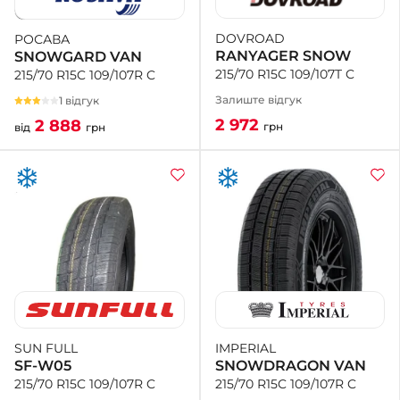
DOVROAD
РОСАВА
+38 (050)-911-911-2
RANYAGER SNOW
SNOWGARD VAN
- Щепкіна
215/70 R15C 109/107T C
215/70 R15C 109/107R C
+38 (099)-643-33-77
- Тополь
Залиште відгук
1 відгук
+38 (068)-923-74-19
2 972
2 888
грн
від
грн
- Калинова
IMPERIAL
SUN FULL
SNOWDRAGON VAN
SF-W05
215/70 R15C 109/107R C
215/70 R15C 109/107R C