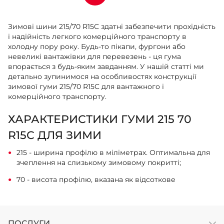
Зимові шини 215/70 R15C здатні забезпечити прохідність
і надійність легкого комерційного транспорту в
холодну пору року. Будь-то пікапи, фургони або
невеликі вантажівки для перевезень - ця гума
впорається з будь-яким завданням. У нашій статті ми
детально зупинимося на особливостях конструкції
зимової гуми 215/70 R15C для вантажного і
комерційного транспорту.
ХАРАКТЕРИСТИКИ ГУМИ 215 70
R15C ДЛЯ ЗИМИ
215 - ширина профілю в міліметрах. Оптимальна для
зчеплення на слизькому зимовому покритті;
70 - висота профілю, вказана як відсоткове
співвідношення до ширини. Складає 150,5 мм і
покращує прохідність;
R - радіальне розташування шарів корду в каркасі;
ПОСЛУГИ