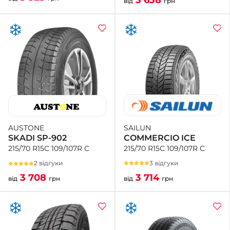
від
грн
SAILUN
AUSTONE
COMMERCIO ICE
SKADI SP-902
215/70 R15C 109/107R C
215/70 R15C 109/107R C
3 відгуки
2 відгуки
3 714
3 708
від
грн
від
грн