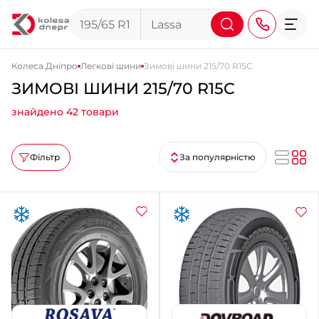
Колеса Дніпро
Легкові шини
Зимові шини 215/70 R15C
ЗИМОВІ ШИНИ 215/70 R15C
+38 (068) 911-911-4
знайдено 42 товари
+38 (050) 911-911-4
+38 (067) 113-44-44
Фільтр
За популярністю
+38 (095) 276-44-44
+38 (067) 911-14-14
- на Щепкіна
+38 (098) 911-911-0
- на Тополі
+38 (098) 911-911-4
- на Калиновій
+38 (077) 7-184-184
- Донецьке шосе