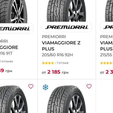
PREMIORRI
PREM
RRI
VIAMAGGIORE Z
VIAM
GGIORE
PLUS
PLUS
R16 91T
205/60 R16 92H
215/55
2 отзыва
1 отзыв
69
грн
2 185
2 3
от
грн
от