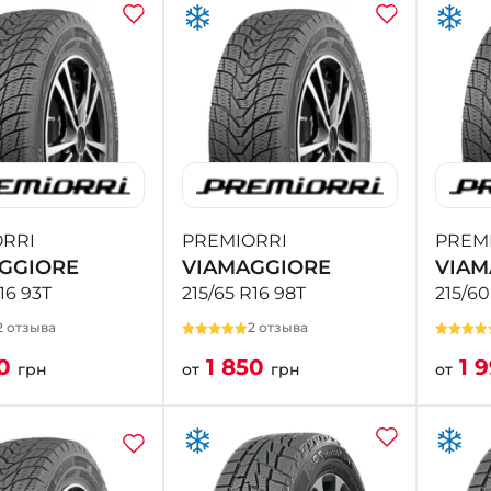
RRI
PREMIORRI
PREM
GGIORE
VIAMAGGIORE
VIAM
16 93T
215/65 R16 98T
215/60
2 отзыва
2 отзыва
50
1 850
1 
грн
от
грн
от