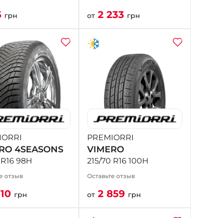
5
2 233
грн
от
грн
IORRI
PREMIORRI
RO 4SEASONS
VIMERO
 R16 98H
215/70 R16 100H
е отзыв
Оставьте отзыв
510
2 859
грн
от
грн