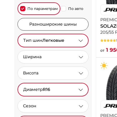
По параметрам
По авто
PREMIO
Разноширокие шины
SOLA
205/55 
Тип шин
Легковые
1 9
от
Ширина
Висота
Диаметр
R16
Сезон
PREMIO