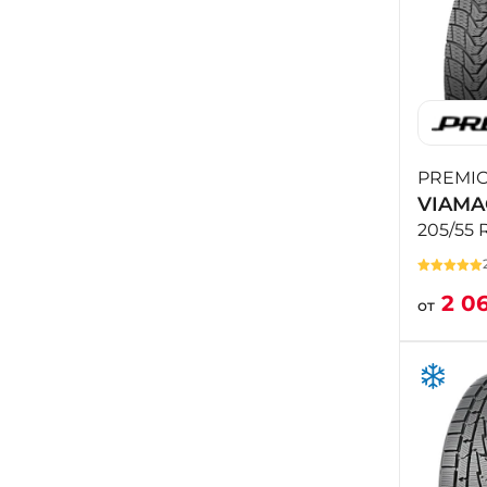
PREMIO
VIAMA
205/55 
2 0
от