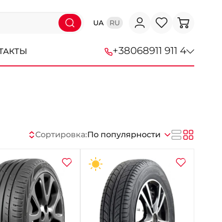
UA
RU
+38
068
911 911 4
ТАКТЫ
+38 (068) 911-911-4
+38 (050) 911-911-4
+38 (067) 113-44-44
Сортировка:
По популярности
+38 (095) 276-44-44
+38 (067) 911-14-14
- на Щепкина
+38 (098) 911-911-0
- на Тополе