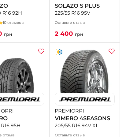
ZO
SOLAZO S PLUS
0 R16 92H
225/55 R16 95V
10 отзывов
Оставьте отзыв
0
2 400
грн
грн
IORRI
PREMIORRI
RO
VIMERO 4SEASONS
 R16 95H
205/55 R16 94V XL
е отзыв
Оставьте отзыв