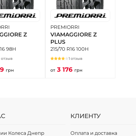
RRI
PREMIORRI
GGIORE Z
VIAMAGGIORE Z
PLUS
R16 98H
215/70 R16 100H
1 отзыв
1 отзыв
59
3 176
грн
от
грн
АС
КЛИЕНТУ
ии Колеса Днепр
Оплата и доставка