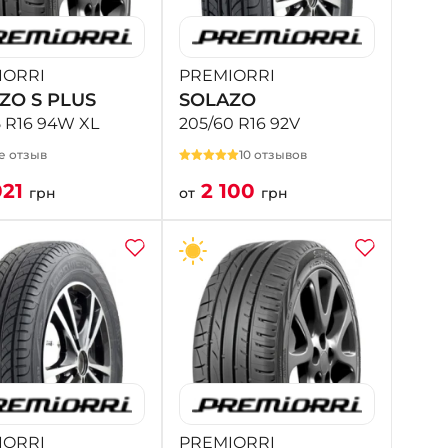
+38 (098) 911-911-4
- на Калиновой
+38 (077) 7-184-184
IORRI
PREMIORRI
- Донецкое шоссе
ZO S PLUS
SOLAZO
5 R16 94W XL
205/60 R16 92V
+38 (050)-911-911-2
е отзыв
10 отзывов
- Щепкина
021
2 100
+38 (099)-643-33-77
грн
от
грн
- Тополь
+38 (068)-923-74-19
- Калиновая
IORRI
PREMIORRI