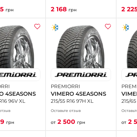
25
2 168
2 22
грн
грн
RRI
PREMIORRI
PREM
O 4SEASONS
VIMERO 4SEASONS
VIME
R16 96V XL
215/55 R16 97H XL
215/65
отзыв
Оставьте отзыв
Оставьт
69
2 500
2 
грн
от
грн
от