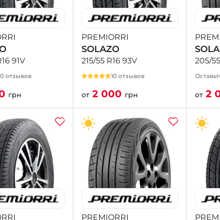
RRI
PREMIORRI
PREM
ZO
SOLAZO
SOLA
R16 91V
215/55 R16 93V
205/5
10 отзывов
10 отзывов
Оставьт
50
2 000
2 
грн
от
грн
от
RRI
PREMIORRI
PREM