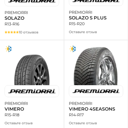
PREMIORRI
PREMIORRI
+38 (050)-911-911-2
SOLAZO S PLUS
SOLAZO
- Щепкина
R15-R20
R13-R16
+38 (099)-643-33-77
- Тополь
Оставьте отзыв
10 отзывов
+38 (068)-923-74-19
- Калиновая
PREMIORRI
PREMIORRI
VIMERO 4SEASONS
VIMERO
R14-R17
R15-R18
Оставьте отзыв
Оставьте отзыв