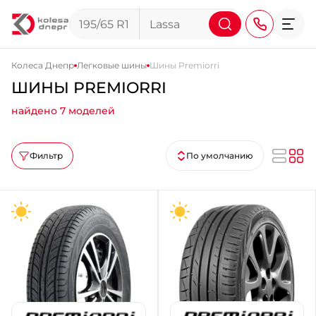
Колеса Днепр
Легковые шины
Шины Premiorri
ШИНЫ PREMIORRI
+38 (068) 911-911-4
найдено 7 моделей
+38 (050) 911-911-4
+38 (067) 113-44-44
Фильтр
По умолчанию
+38 (095) 276-44-44
+38 (067) 911-14-14
- на Щепкина
+38 (098) 911-911-0
- на Тополе
+38 (098) 911-911-4
- на Калиновой
+38 (077) 7-184-184
- Донецкое шоссе