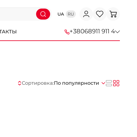
UA
RU
+38
068
911 911 4
ТАКТЫ
+38 (068) 911-911-4
+38 (050) 911-911-4
+38 (067) 113-44-44
Сортировка:
По популярности
+38 (095) 276-44-44
+38 (067) 911-14-14
- на Щепкина
+38 (098) 911-911-0
- на Тополе