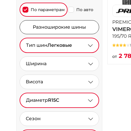
По параметрам
По авто
PREMIO
Разноширокие шины
VIMER
195/70 
Тип шин
Легковые
2 7
от
Ширина
Висота
Диаметр
R15C
Сезон