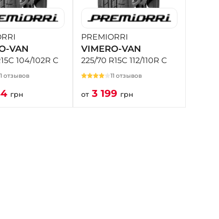
RRI
PREMIORRI
O-VAN
VIMERO-VAN
R15C 104/102R C
225/70 R15C 112/110R C
11 отзывов
11 отзывов
84
3 199
грн
от
грн