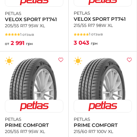
PETLAS
PETLAS
+38 (050)-911-911-2
VELOX SPORT PT741
VELOX SPORT PT741
- Щепкина
215/55 R17 98W XL
205/55 R17 95W XL
+38 (099)-643-33-77
- Тополь
1 отзыв
1 отзыв
+38 (068)-923-74-19
3 043
2 991
грн
от
грн
- Калиновая
PETLAS
PETLAS
PRIME COMFORT
PRIME COMFORT
215/60 R17 100V XL
205/55 R17 95W XL