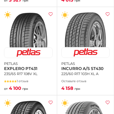
4 015
3 927
грн
от
грн
PETLAS
PETLAS
INCURRO A/S ST430
EXPLERO PT431
225/60 R17 103H XL A
235/65 R17 108V XL
Оставьте отзыв
1 отзыв
4 158
4 100
грн
от
грн