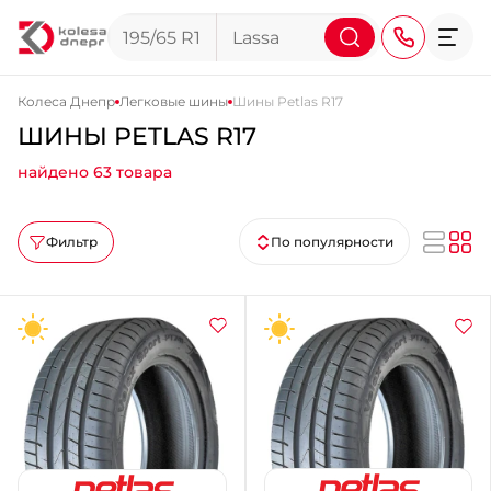
Колеса Днепр
Легковые шины
Шины Petlas R17
ШИНЫ PETLAS R17
+38 (068) 911-911-4
найдено 63 товара
+38 (050) 911-911-4
+38 (067) 113-44-44
Фильтр
По популярности
+38 (095) 276-44-44
+38 (067) 911-14-14
- на Щепкина
+38 (098) 911-911-0
- на Тополе
+38 (098) 911-911-4
- на Калиновой
+38 (077) 7-184-184
- Донецкое шоссе