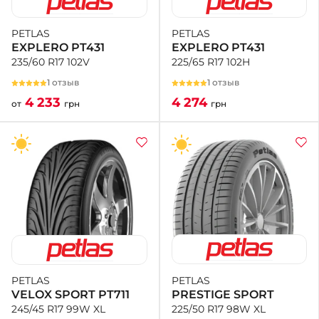
PETLAS
PETLAS
EXPLERO PT431
EXPLERO PT431
225/65 R17 102H
235/60 R17 102V
1 отзыв
1 отзыв
4 274
4 233
грн
от
грн
PETLAS
PETLAS
PRESTIGE SPORT
VELOX SPORT PT711
225/50 R17 98W XL
245/45 R17 99W XL