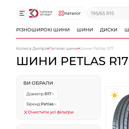
Каталог
РІЗНОШИРОКІ ШИНИ
ШИНИ
ДИСКИ
Ш
Колеса Дніпро
Легкові шини
Шини Petlas R17
ШИНИ PETLAS R17
ВИ ОБРАЛИ
Діаметр:
R17
Бренд:
Petlas
Очистити усі фільтри