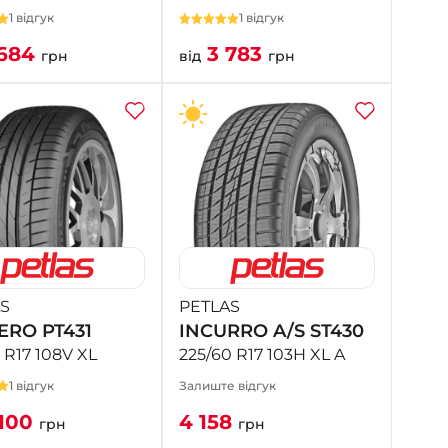
1 відгук
1 відгук
684
3 783
грн
від
грн
S
PETLAS
ERO PT431
INCURRO A/S ST430
 R17 108V XL
225/60 R17 103H XL A
1 відгук
Залиште відгук
100
4 158
грн
грн