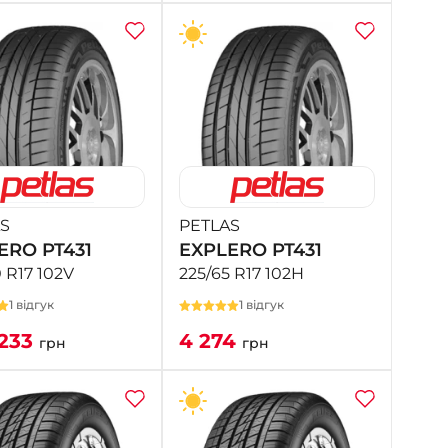
S
PETLAS
ERO PT431
EXPLERO PT431
 R17 102V
225/65 R17 102H
1 відгук
1 відгук
233
4 274
грн
грн