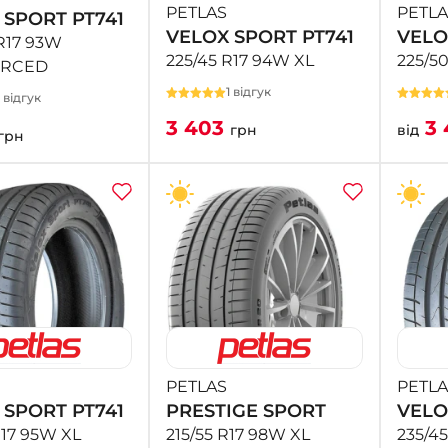
PETLAS
PETLA
 SPORT PT741
VELOX SPORT PT741
VELO
R17 93W
225/45 R17 94W XL
225/5
ORCED
1 відгук
1 відгук
3 403
3 
грн
від
грн
PETLAS
PETLA
 SPORT PT741
PRESTIGE SPORT
VELO
R17 95W XL
215/55 R17 98W XL
235/4