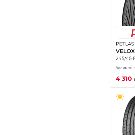
PETLAS
VELOX
245/45 
Залиште в
4 310