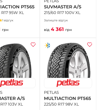
S
PETLAS
IACTION PT565
SUVMASTER A/S
5 R17 95W XL
215/60 R17 100V XL
1 відгук
Залиште відгук
1
4 361
грн
від
грн
S
PETLAS
ASTER A/S
MULTIACTION PT565
 R17 103V XL
225/50 R17 98V XL