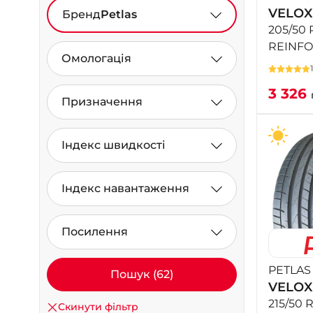
VELOX
Бренд
Petlas
205/50 
REINF
Омологація
3 326
Призначення
Індекс швидкості
Індекс навантаження
Посилення
PETLAS
Пошук (62)
VELOX
215/50 
Скинути фільтр