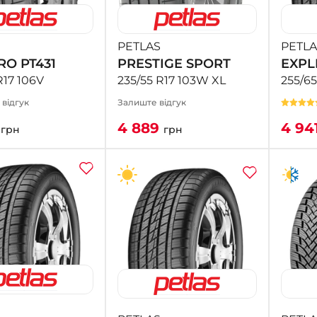
PETLAS
PETLA
RO PT431
PRESTIGE SPORT
EXPL
R17 106V
235/55 R17 103W XL
255/65
1 відгук
Залиште відгук
0
4 889
4 94
грн
грн