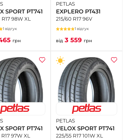
S
PETLAS
X SPORT PT741
EXPLERO PT431
0 R17 98W XL
215/60 R17 96V
1 відгук
1 відгук
465
3 559
грн
від
грн
S
PETLAS
X SPORT PT741
VELOX SPORT PT741
5 R17 97W XL
225/55 R17 101W XL