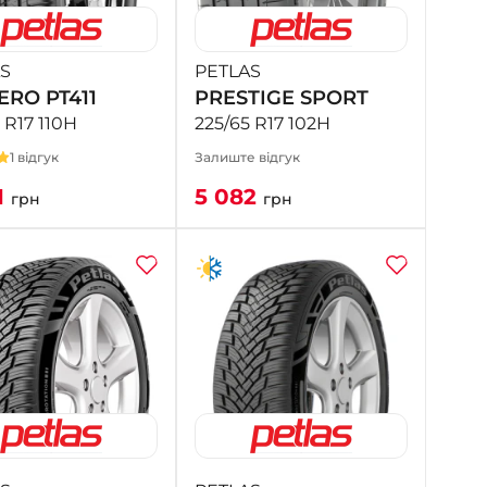
S
PETLAS
ERO PT411
PRESTIGE SPORT
 R17 110H
225/65 R17 102H
1 відгук
Залиште відгук
1
5 082
грн
грн