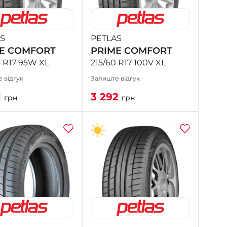
- на Калиновій
+38 (077) 7-184-184
- Донецьке шосе
S
PETLAS
E COMFORT
PRIME COMFORT
+38 (050)-911-911-2
5 R17 95W XL
215/60 R17 100V XL
- Щепкіна
 відгук
Залиште відгук
+38 (099)-643-33-77
- Тополь
1
3 292
грн
грн
+38 (068)-923-74-19
- Калинова