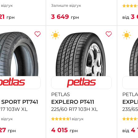
1 відгук
Залиште відгук
21
3 649
3 
грн
грн
від
PETLAS
PETLA
 SPORT PT741
EXPLERO PT411
EXPL
R17 103W XL
225/60 R17 103H XL
235/65
1 відгук
1 відгук
27
4 015
4 
грн
грн
від