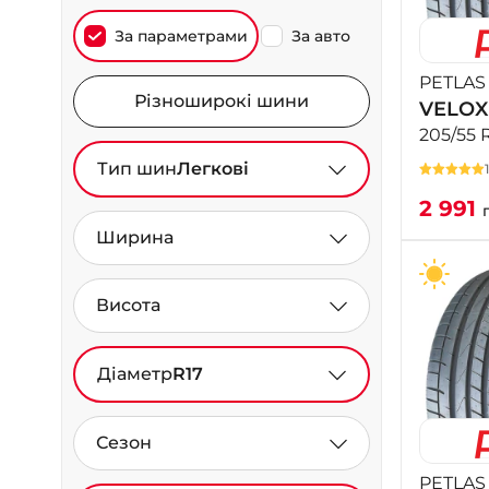
За параметрами
За авто
PETLAS
Різноширокі шини
VELOX
205/55 
Тип шин
Легкові
2 991
Ширина
Висота
Діаметр
R17
Сезон
PETLAS