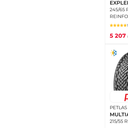
EXPLE
245/65 R
REINF
5 207
PETLAS
MULTI
215/55 