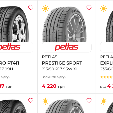
PETLAS
PETLA
RO PT411
PRESTIGE SPORT
EXPL
R17 99H
215/50 R17 95W XL
235/60
1 відгук
Залиште відгук
87
4 220
4 
грн
грн
від