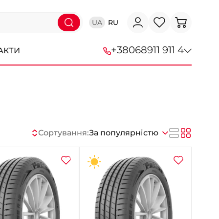
UA
RU
+38
068
911 911 4
АКТИ
+38 (068) 911-911-4
+38 (050) 911-911-4
+38 (067) 113-44-44
Сортування:
За популярністю
+38 (095) 276-44-44
+38 (067) 911-14-14
- на Щепкіна
+38 (098) 911-911-0
- на Тополі
+38 (098) 911-911-4