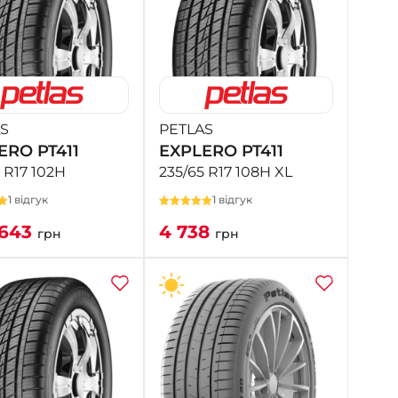
S
PETLAS
ERO PT411
EXPLERO PT411
 R17 102H
235/65 R17 108H XL
1 відгук
1 відгук
643
4 738
грн
грн