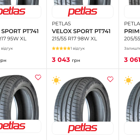
PETLAS
PETLA
 SPORT PT741
VELOX SPORT PT741
PRIM
R17 95W XL
215/55 R17 98W XL
205/5
1 відгук
1 відгук
Залиште
3 043
3 06
грн
грн