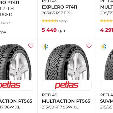
PETLAS
PETLA
RO PT411
EXPLERO PT411
MULT
17 111H
265/65 R17 112H
205/5
ORCED
1 відгук
1 відгук
5 449
4 29
грн
грн
PETLAS
PETLA
ACTION PT565
MULTIACTION PT565
SUVM
R17 98W XL
215/50 R17 95W XL
215/65