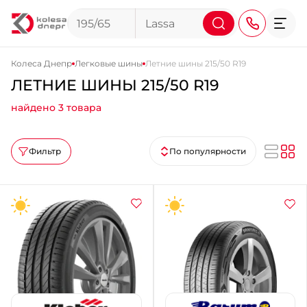
Колеса Днепр
Легковые шины
Летние шины 215/50 R19
ЛЕТНИЕ ШИНЫ 215/50 R19
+38 (068) 911-911-4
найдено 3 товара
+38 (050) 911-911-4
+38 (067) 113-44-44
Фильтр
По популярности
+38 (095) 276-44-44
+38 (067) 911-14-14
- на Щепкина
+38 (098) 911-911-0
- на Тополе
+38 (098) 911-911-4
- на Калиновой
+38 (077) 7-184-184
- Донецкое шоссе