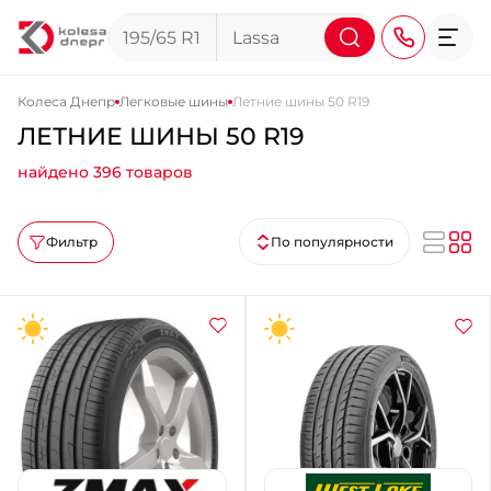
Колеса Днепр
Легковые шины
Летние шины 50 R19
ЛЕТНИЕ ШИНЫ 50 R19
+38 (068) 911-911-4
найдено 396 товаров
+38 (050) 911-911-4
+38 (067) 113-44-44
Фильтр
По популярности
+38 (095) 276-44-44
+38 (067) 911-14-14
- на Щепкина
+38 (098) 911-911-0
- на Тополе
+38 (098) 911-911-4
- на Калиновой
+38 (077) 7-184-184
- Донецкое шоссе