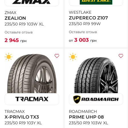
WESTLAKE
ZMAX
+38 (050)-911-911-2
ZUPERECO Z107
ZEALION
- Щепкина
235/50 R19 99W
235/50 R19 103W XL
+38 (099)-643-33-77
- Тополь
Оставьте отзыв
Оставьте отзыв
+38 (068)-923-74-19
3 003
2 945
от
грн
грн
- Калиновая
ROADMARCH
TRACMAX
PRIME UHP 08
X-PRIVILO TX3
235/50 R19 103W XL
235/50 R19 103Y XL