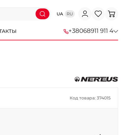
UA
RU
+38
068
911 911 4
ТАКТЫ
+38 (068) 911-911-4
+38 (050) 911-911-4
+38 (067) 113-44-44
+38 (095) 276-44-44
Код товара: 374015
+38 (067) 911-14-14
- на Щепкина
+38 (098) 911-911-0
- на Тополе