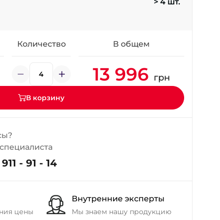
> 4 шт.
+38 (098) 911-911-4
- на Калиновой
+38 (077) 7-184-184
- Донецкое шоссе
Количество
В общем
13 996
+38 (050)-911-911-2
грн
- Щепкина
+38 (099)-643-33-77
В корзину
- Тополь
+38 (068)-923-74-19
- Калиновая
сы?
 специалиста
911 - 91 - 14
Внутренние эксперты
ния цены
Мы знаем нашу продукцию