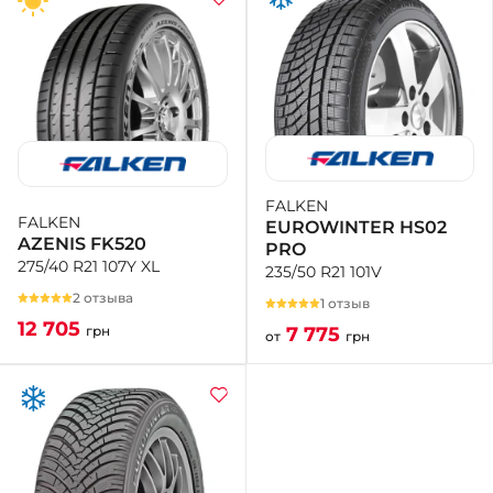
FALKEN
FALKEN
EUROWINTER HS02
AZENIS FK520
PRO
275/40 R21 107Y XL
235/50 R21 101V
2 отзыва
1 отзыв
12 705
7 775
грн
от
грн