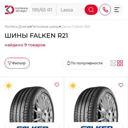
Колеса Днепр
Легковые шины
Шины Falken R21
ШИНЫ FALKEN R21
+38 (068) 911-911-4
найдено 9 товаров
+38 (050) 911-911-4
+38 (067) 113-44-44
Фильтр
По популярности
+38 (095) 276-44-44
+38 (067) 911-14-14
- на Щепкина
+38 (098) 911-911-0
- на Тополе
+38 (098) 911-911-4
- на Калиновой
+38 (077) 7-184-184
- Донецкое шоссе