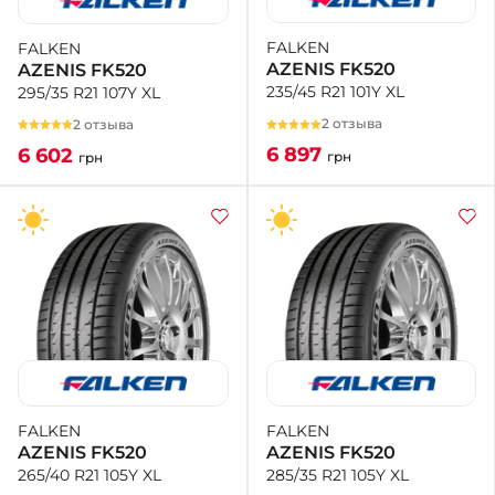
FALKEN
FALKEN
+38 (050)-911-911-2
AZENIS FK520
AZENIS FK520
- Щепкина
235/45 R21 101Y XL
295/35 R21 107Y XL
+38 (099)-643-33-77
- Тополь
2 отзыва
2 отзыва
+38 (068)-923-74-19
6 897
6 602
грн
грн
- Калиновая
FALKEN
FALKEN
AZENIS FK520
AZENIS FK520
285/35 R21 105Y XL
265/40 R21 105Y XL