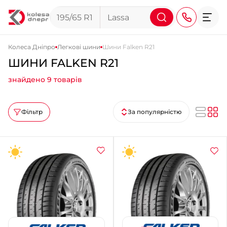
Колеса Дніпро
Легкові шини
Шини Falken R21
ШИНИ FALKEN R21
+38 (068) 911-911-4
знайдено 9 товарів
+38 (050) 911-911-4
+38 (067) 113-44-44
Фільтр
За популярністю
+38 (095) 276-44-44
+38 (067) 911-14-14
- на Щепкіна
+38 (098) 911-911-0
- на Тополі
+38 (098) 911-911-4
- на Калиновій
+38 (077) 7-184-184
- Донецьке шосе