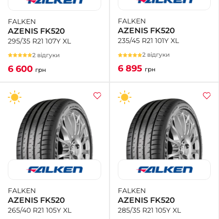
FALKEN
FALKEN
+38 (050)-911-911-2
AZENIS FK520
AZENIS FK520
- Щепкіна
235/45 R21 101Y XL
295/35 R21 107Y XL
+38 (099)-643-33-77
- Тополь
2 відгуки
2 відгуки
+38 (068)-923-74-19
6 895
6 600
грн
грн
- Калинова
FALKEN
FALKEN
AZENIS FK520
AZENIS FK520
285/35 R21 105Y XL
265/40 R21 105Y XL