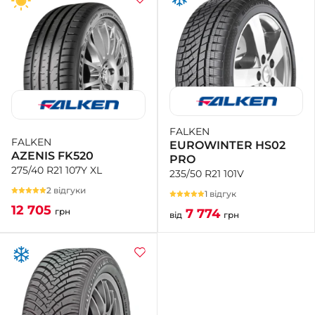
FALKEN
FALKEN
EUROWINTER HS02
AZENIS FK520
PRO
275/40 R21 107Y XL
235/50 R21 101V
2 відгуки
1 відгук
12 705
7 774
грн
від
грн