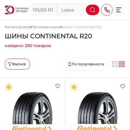
Колеса Днепр
Легковые шины
Шины Continental R20
ШИНЫ CONTINENTAL R20
+38 (068) 911-911-4
найдено 290 товаров
+38 (050) 911-911-4
+38 (067) 113-44-44
Фильтр
По популярности
+38 (095) 276-44-44
+38 (067) 911-14-14
- на Щепкина
+38 (098) 911-911-0
- на Тополе
+38 (098) 911-911-4
- на Калиновой
+38 (077) 7-184-184
- Донецкое шоссе