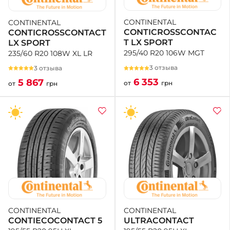
CONTINENTAL
CONTINENTAL
+38 (050)-911-911-2
CONTICROSSCONTAC
CONTICROSSCONTACT
- Щепкина
T LX SPORT
LX SPORT
+38 (099)-643-33-77
295/40 R20 106W MGT
235/60 R20 108W XL LR
- Тополь
+38 (068)-923-74-19
3 отзыва
3 отзыва
- Калиновая
6 353
5 867
от
грн
от
грн
CONTINENTAL
CONTINENTAL
ULTRACONTACT
CONTIECOCONTACT 5