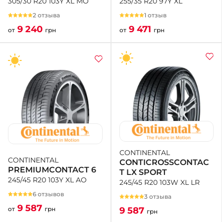
255/35 R20 97Y XL
305/30 R20 103Y XL MO
1 отзыв
2 отзыва
9 471
9 240
от
грн
от
грн
CONTINENTAL
CONTINENTAL
CONTICROSSCONTAC
PREMIUMCONTACT 6
T LX SPORT
245/45 R20 103Y XL AO
245/45 R20 103W XL LR
6 отзывов
3 отзыва
9 587
9 587
от
грн
грн