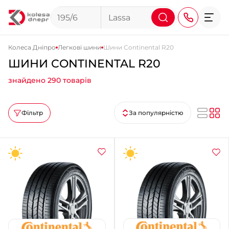
Колеса Дніпро
Легкові шини
Шини Continental R20
ШИНИ CONTINENTAL R20
+38 (068) 911-911-4
знайдено 290 товарів
+38 (050) 911-911-4
+38 (067) 113-44-44
Фільтр
За популярністю
+38 (095) 276-44-44
+38 (067) 911-14-14
- на Щепкіна
+38 (098) 911-911-0
- на Тополі
+38 (098) 911-911-4
- на Калиновій
+38 (077) 7-184-184
- Донецьке шосе