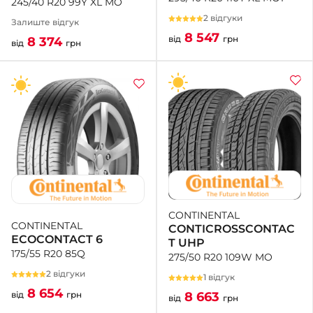
245/40 R20 99Y XL MO
2 відгуки
Залиште відгук
8 547
від
грн
8 374
від
грн
CONTINENTAL
CONTINENTAL
CONTICROSSCONTAC
ECOCONTACT 6
T UHP
175/55 R20 85Q
275/50 R20 109W MO
2 відгуки
1 відгук
8 654
8 663
від
грн
від
грн