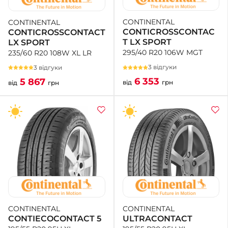
CONTINENTAL
CONTINENTAL
+38 (050)-911-911-2
CONTICROSSCONTAC
CONTICROSSCONTACT
- Щепкіна
T LX SPORT
LX SPORT
+38 (099)-643-33-77
295/40 R20 106W MGT
235/60 R20 108W XL LR
- Тополь
+38 (068)-923-74-19
3 відгуки
3 відгуки
- Калинова
6 353
5 867
від
грн
від
грн
CONTINENTAL
CONTINENTAL
ULTRACONTACT
CONTIECOCONTACT 5