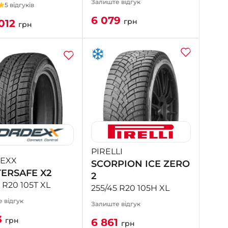
Залиште відгук
5 відгуків
6 079
грн
012
грн
PIRELLI
EXX
SCORPION ICE ZERO
ERSAFE X2
2
 R20 105T XL
255/45 R20 105H XL
 відгук
Залиште відгук
3
грн
6 861
грн