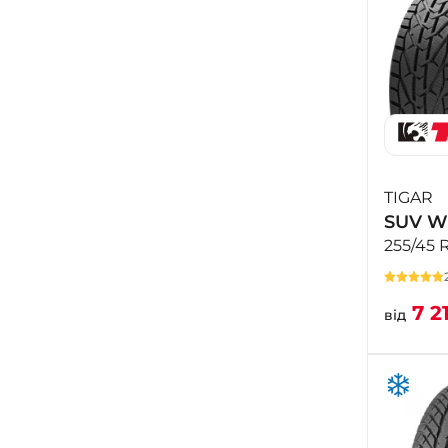
TIGAR
SUV W
255/45 
7 2
від