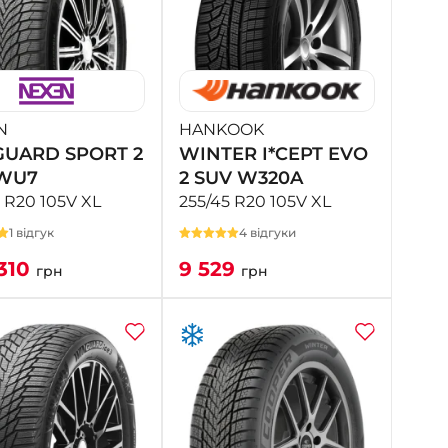
N
HANKOOK
UARD SPORT 2
WINTER I*CEPT EVO
WU7
2 SUV W320A
 R20 105V XL
255/45 R20 105V XL
1 відгук
4 відгуки
310
9 529
грн
грн