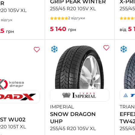
GRIP PEAK WINTER
X-PRI
ER
255/45 R20 105V XL
255/45
R20 105V XL
2 відгуки
1 відгук
5 140
5 
грн
від
25
грн
IMPERIAL
TRIAN
SNOW DRAGON
EFFE
ST WU02
UHP
TW42
R20 105T XL
255/45 R20 105V XL
255/4