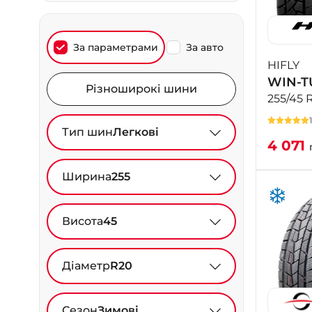
За параметрами
За авто
HIFLY
WIN-TU
Різноширокі шини
255/45 
Тип шин
Легкові
4 071
Ширина
255
Висота
45
Діаметр
R20
Сезон
Зимові