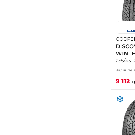
COOPE
DISCO
WINT
255/45 
Залиште в
9 112
г