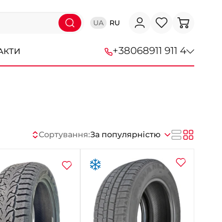
UA
RU
+38
068
911 911 4
АКТИ
+38 (068) 911-911-4
+38 (050) 911-911-4
+38 (067) 113-44-44
Сортування:
За популярністю
+38 (095) 276-44-44
+38 (067) 911-14-14
- на Щепкіна
+38 (098) 911-911-0
- на Тополі
+38 (098) 911-911-4