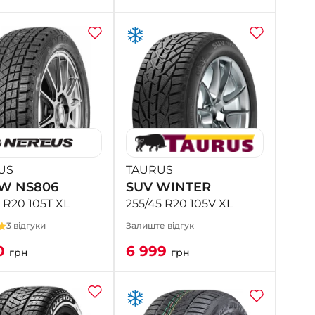
US
TAURUS
W NS806
SUV WINTER
 R20 105T XL
255/45 R20 105V XL
3 відгуки
Залиште відгук
0
6 999
грн
грн