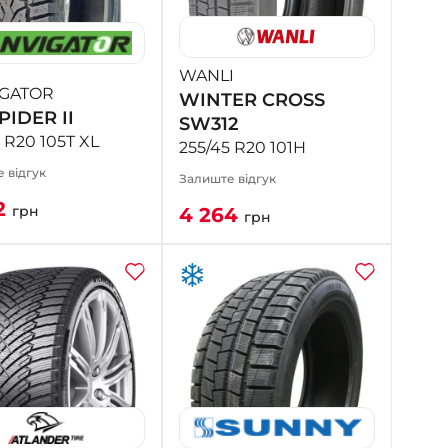
- на Калиновій
+38 (077) 7-184-184
- Донецьке шосе
WANLI
IGATOR
WINTER CROSS
PIDER II
+38 (050)-911-911-2
SW312
- Щепкіна
 R20 105T XL
255/45 R20 101H
+38 (099)-643-33-77
 відгук
Залиште відгук
- Тополь
2
грн
4 264
+38 (068)-923-74-19
грн
- Калинова