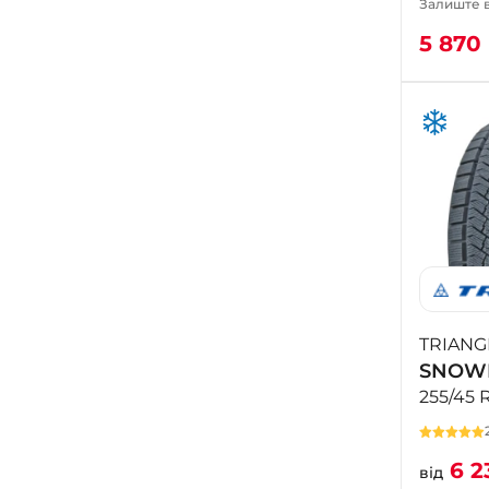
Залиште в
5 870
TRIANG
SNOWL
255/45 
6 2
від