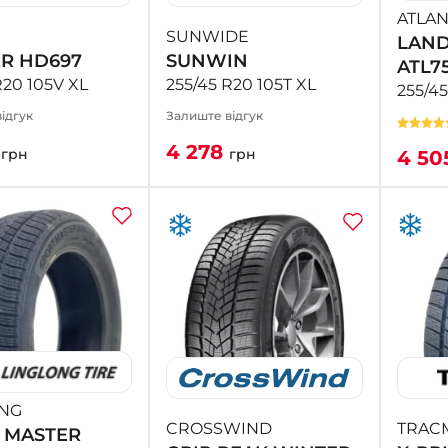
ATLA
SUNWIDE
LAN
R HD697
SUNWIN
ATL7
R20 105V XL
255/45 R20 105T XL
255/45
ідгук
Залиште відгук
4
4 278
грн
грн
4 50
ONG
CROSSWIND
TRAC
 MASTER