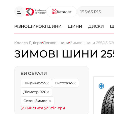
Каталог
РІЗНОШИРОКІ ШИНИ
ШИНИ
ДИСКИ
Ш
Колеса Дніпро
Легкові шини
Зимові шини 255/45 R2
ЗИМОВІ ШИНИ 255
ВИ ОБРАЛИ
Ширина:
255
Висота:
45
Діаметр:
R20
Сезон:
Зимові
Очистити усі фільтри