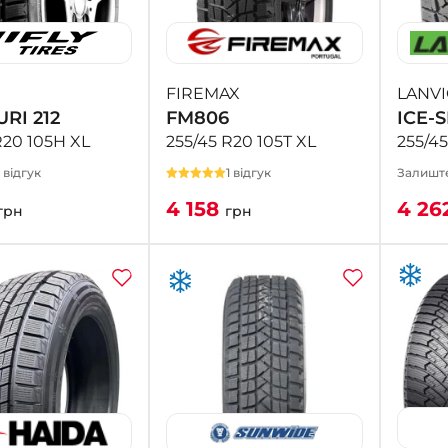
FIREMAX
LANV
RI 212
FM806
ICE-S
R20 105H XL
255/45 R20 105T XL
255/45
1 відгук
1 відгук
Залиште
4 158
4 26
грн
грн