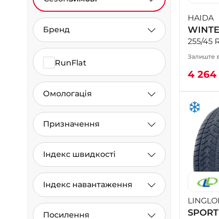
HAIDA
WINTE
Бренд
255/45 
Залиште в
RunFlat
4 26
Омологація
Призначення
Індекс швидкості
Індекс навантаження
LINGL
SPORT
Посилення