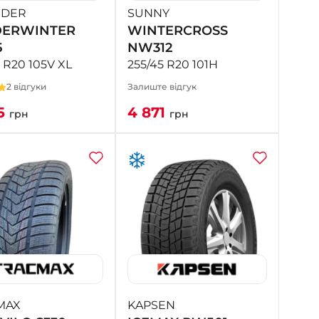
NDER
SUNNY
DERWINTER
WINTERCROSS
5
NW312
 R20 105V XL
255/45 R20 101H
2 відгуки
Залиште відгук
5
4 871
грн
грн
MAX
KAPSEN