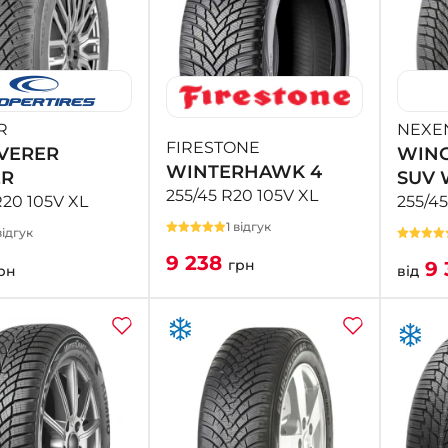
R
NEXE
FIRESTONE
VERER
WING
WINTERHAWK 4
ER
SUV 
255/45 R20 105V XL
R20 105V XL
255/45
1 відгук
ідгук
9 238
грн
9 
рн
від