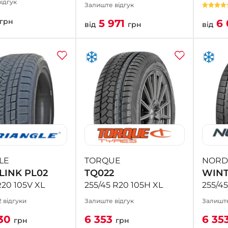
ідгук
Залиште відгук
грн
5 971
6 
від
грн
від
LE
TORQUE
NORD
INK PL02
TQ022
WINT
R20 105V XL
255/45 R20 105H XL
255/45
2 відгуки
Залиште відгук
Залиште
30
6 353
6 35
грн
грн