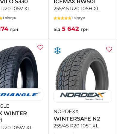
VILO S330
ICEMAX RW501
 R20 105V XL
255/45 R20 105H XL
1 відгук
1 відгук
174
5 642
грн
від
грн
GLE
NORDEXX
X WINTER
WINTERSAFE N2
1
255/45 R20 105T XL
5 R20 105W XL