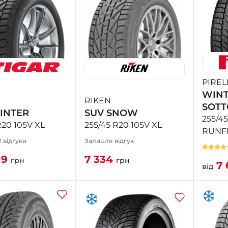
PIREL
WIN
RIKEN
SOTT
INTER
SUV SNOW
255/45
R20 105V XL
255/45 R20 105V XL
RUNFL
2 відгуки
Залиште відгук
19
7 334
грн
грн
7 
від