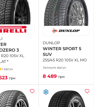
LI
DUNLOP
TER
WINTER SPORT 5
OZERO 3
SUV
 R20 105V XL
255/45 R20 105V XL MO
AT *
Залиште відгук
1 відгук
8 489
грн
623
грн