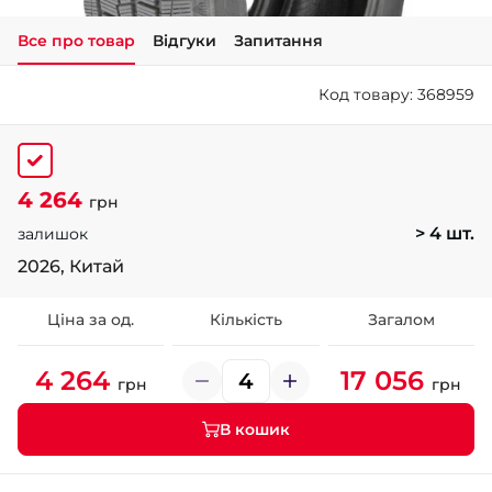
Все про товар
Відгуки
Запитання
+38 (050)-911-911-2
- Щепкіна
Код товару: 368959
+38 (099)-643-33-77
- Тополь
+38 (068)-923-74-19
- Калинова
4 264
грн
> 4 шт.
залишок
2026, Китай
Ціна за од.
Кількість
Загалом
4 264
17 056
грн
грн
В кошик