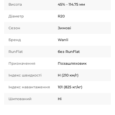
Висота
45% - 114.75 мм
Діаметр
R20
Сезон
Зимові
Бренд
Wanli
RunFlat
без RunFlat
Призначення
Позашляховик
Індекс швидкості
H (210 км/г)
Індекс навантаження
101 (825 кг/кг)
Шипований
Ні