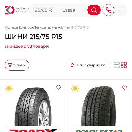
Колеса Дніпро
Легкові шини
Шини 215/75 R15
ШИНИ 215/75 R15
+38 (068) 911-911-4
знайдено 73 товари
+38 (050) 911-911-4
+38 (067) 113-44-44
Фільтр
За популярністю
+38 (095) 276-44-44
+38 (067) 911-14-14
- на Щепкіна
+38 (098) 911-911-0
- на Тополі
+38 (098) 911-911-4
- на Калиновій
+38 (077) 7-184-184
- Донецьке шосе