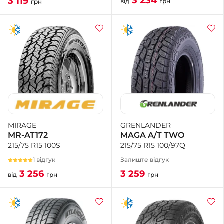
3 234
3 119
від
грн
грн
GRENLANDER
MIRAGE
MAGA A/T TWO
MR-AT172
215/75 R15 100/97Q
215/75 R15 100S
Залиште відгук
1 відгук
3 259
3 256
грн
від
грн