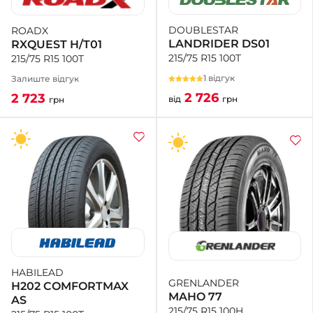
DOUBLESTAR
ROADX
+38 (050)-911-911-2
LANDRIDER DS01
RXQUEST H/T01
- Щепкіна
215/75 R15 100T
215/75 R15 100T
+38 (099)-643-33-77
- Тополь
1 відгук
Залиште відгук
+38 (068)-923-74-19
2 726
2 723
від
грн
грн
- Калинова
HABILEAD
GRENLANDER
H202 COMFORTMAX
MAHO 77
AS
215/75 R15 100H