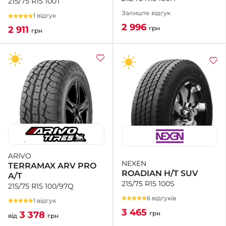
215/75 R15 100T
Залиште відгук
1 відгук
2 996
грн
2 911
грн
ARIVO
NEXEN
TERRAMAX ARV PRO
ROADIAN H/T SUV
A/T
215/75 R15 100S
215/75 R15 100/97Q
6 відгуків
1 відгук
3 465
грн
3 378
від
грн