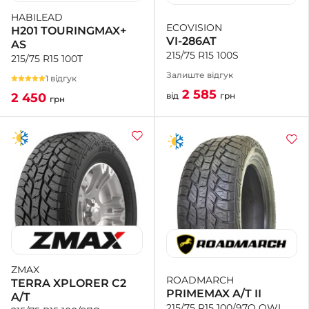
HABILEAD
ECOVISION
H201 TOURINGMAX+
VI-286AT
AS
215/75 R15 100S
215/75 R15 100T
Залиште відгук
1 відгук
2 585
від
грн
2 450
грн
ZMAX
ROADMARCH
TERRA XPLORER C2
PRIMEMAX A/T II
A/T
215/75 R15 100/97Q OWL