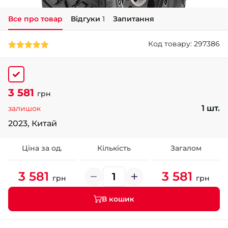
Все про товар
Відгуки
1
Запитання
+38 (050)-911-911-2
- Щепкіна
Код товару: 297386
+38 (099)-643-33-77
- Тополь
+38 (068)-923-74-19
- Калинова
3 581
грн
1 шт.
залишок
2023, Китай
Ціна за од.
Кількість
Загалом
3 581
3 581
грн
грн
В кошик