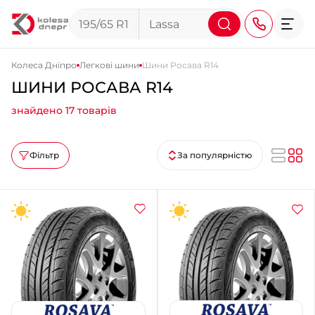
Колеса Дніпро
Легкові шини
Шини Росава R14
ШИНИ РОСАВА R14
+38 (068) 911-911-4
знайдено 17 товарів
+38 (050) 911-911-4
+38 (067) 113-44-44
Фільтр
За популярністю
+38 (095) 276-44-44
+38 (067) 911-14-14
- на Щепкіна
+38 (098) 911-911-0
- на Тополі
+38 (098) 911-911-4
- на Калиновій
+38 (077) 7-184-184
- Донецьке шосе