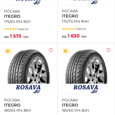
РОСАВА
РОСАВА
+38 (050)-911-911-2
ITEGRO
ITEGRO
- Щепкіна
175/70 R14 84H
175/65 R14 82H
+38 (099)-643-33-77
- Тополь
1 відгук
1 відгук
+38 (068)-923-74-19
1 630
1 575
від
грн
від
грн
- Калинова
РОСАВА
РОСАВА
ITEGRO
ITEGRO
185/60 R14 82H
185/65 R14 86H