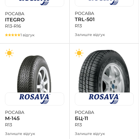
РОСАВА
РОСАВА
+38 (050)-911-911-2
TRL-501
ITEGRO
- Щепкіна
R13
R13-R16
+38 (099)-643-33-77
- Тополь
Залиште відгук
1 відгук
+38 (068)-923-74-19
- Калинова
РОСАВА
РОСАВА
БЦ-11
М-145
R13
R13
Залиште відгук
Залиште відгук