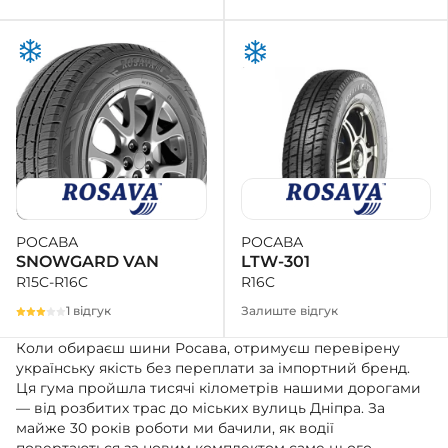
РОСАВА
РОСАВА
LTW-301
SNOWGARD VAN
R16C
R15C-R16C
Залиште відгук
1 відгук
Коли обираєш шини Росава, отримуєш перевірену
українську якість без переплати за імпортний бренд.
Ця гума пройшла тисячі кілометрів нашими дорогами
— від розбитих трас до міських вулиць Дніпра. За
майже 30 років роботи ми бачили, як водії