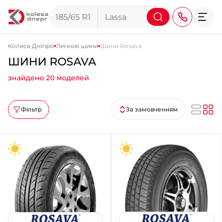
Колеса Дніпро
Легкові шини
Шини Rosava
ШИНИ ROSAVA
+38 (068) 911-911-4
знайдено 20 моделей
+38 (050) 911-911-4
+38 (067) 113-44-44
Фільтр
За замовченням
+38 (095) 276-44-44
+38 (067) 911-14-14
- на Щепкіна
+38 (098) 911-911-0
- на Тополі
+38 (098) 911-911-4
- на Калиновій
+38 (077) 7-184-184
- Донецьке шосе