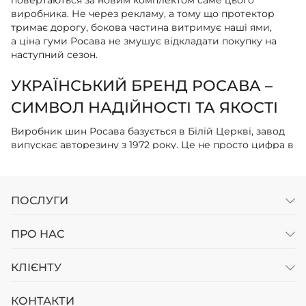
повертаються за новим комплектом саме цього
виробника. Не через рекламу, а тому що протектор
тримає дорогу, бокова частина витримує наші ями,
а ціна гуми Росава не змушує відкладати покупку на
наступний сезон.
УКРАЇНСЬКИЙ БРЕНД РОСАВА –
СИМВОЛ НАДІЙНОСТІ ТА ЯКОСТІ
Виробник шин Росава базується в Білій Церкві, завод
випускає авторезину з 1972 року. Це не просто цифра в
історії — це досвід, який відчуваєш, коли береш
покришку в руки. Щільна гумова суміш, вивірений
малюнок протектора, якісний корд — все це результат
десятиліть роботи з реальними умовами експлуатації.
ПОСЛУГИ
Гума Росава створюється під українські реалії:
ПРО НАС
перепади температур, неідеальне дорожнє покриття,
стиль їзди наших водіїв. Інженери не копіюють західні
КЛІЄНТУ
моделі, а розробляють власні рішення. Результат —
гума, яка працює передбачувано в будь-яку погоду.
КОНТАКТИ