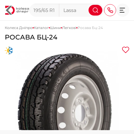
Колеса Дніпро
Каталог
Шини
Легкові
Росава Бц-24
РОСАВА БЦ-24
+38 (068) 911-911-4
+38 (050) 911-911-4
+38 (067) 113-44-44
+38 (095) 276-44-44
+38 (067) 911-14-14
- на Щепкіна
+38 (098) 911-911-0
- на Тополі
+38 (098) 911-911-4
- на Калиновій
+38 (077) 7-184-184
- Донецьке шосе