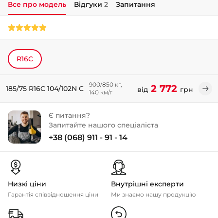
Все про модель
Відгуки
2
Запитання
+38 (050)-911-911-2
- Щепкіна
+38 (099)-643-33-77
- Тополь
R16C
+38 (068)-923-74-19
- Калинова
900/850 кг,
2 772
185/75 R16C 104/102N C
від
грн
140 км/г
Є питання?
Запитайте нашого спеціаліста
+38 (068) 911 - 91 - 14
Низкі ціни
Внутрішні експерти
Гарантія співвідношення ціни
Ми знаємо нашу продукцію