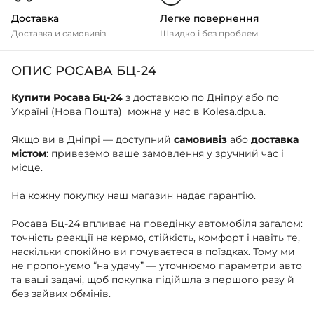
Доставка
Легке повернення
Доставка и самовивіз
Швидко і без проблем
ОПИС РОСАВА БЦ-24
Купити Росава Бц-24
з доставкою по Дніпру або по
Україні (Нова Пошта) можна у нас в
Kolesa.dp.ua
.
Якщо ви в Дніпрі — доступний
самовивіз
або
доставка
містом
: привеземо ваше замовлення у зручний час і
місце.
На кожну покупку наш магазин надає
гарантію
.
Росава Бц-24 впливає на поведінку автомобіля загалом:
точність реакції на кермо, стійкість, комфорт і навіть те,
наскільки спокійно ви почуваєтеся в поїздках. Тому ми
не пропонуємо “на удачу” — уточнюємо параметри авто
та ваші задачі, щоб покупка підійшла з першого разу й
без зайвих обмінів.