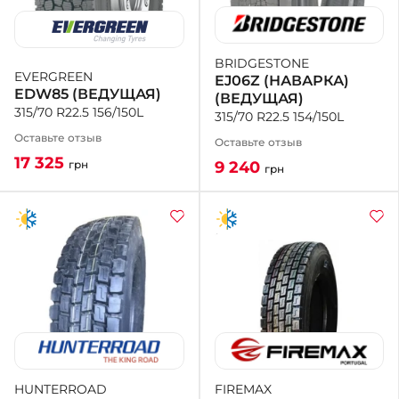
+38 (050)-911-911-2
- Щепкина
BRIDGESTONE
EVERGREEN
EJ06Z (НАВАРКА)
+38 (099)-643-33-77
EDW85 (ВЕДУЩАЯ)
(ВЕДУЩАЯ)
- Тополь
315/70 R22.5 156/150L
315/70 R22.5 154/150L
+38 (068)-923-74-19
- Калиновая
Оставьте отзыв
Оставьте отзыв
17 325
9 240
грн
грн
FIREMAX
HUNTERROAD