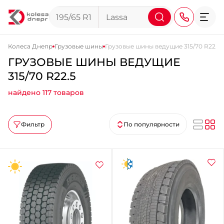
Колеса Днепр
Грузовые шины
Грузовые шины ведущие 315/70 R22.5
ГРУЗОВЫЕ ШИНЫ ВЕДУЩИЕ
+38 (068) 911-911-4
315/70 R22.5
+38 (050) 911-911-4
найдено 117 товаров
+38 (067) 113-44-44
+38 (095) 276-44-44
Фильтр
По популярности
+38 (067) 911-14-14
- на Щепкина
+38 (098) 911-911-0
- на Тополе
+38 (098) 911-911-4
- на Калиновой
+38 (077) 7-184-184
- Донецкое шоссе