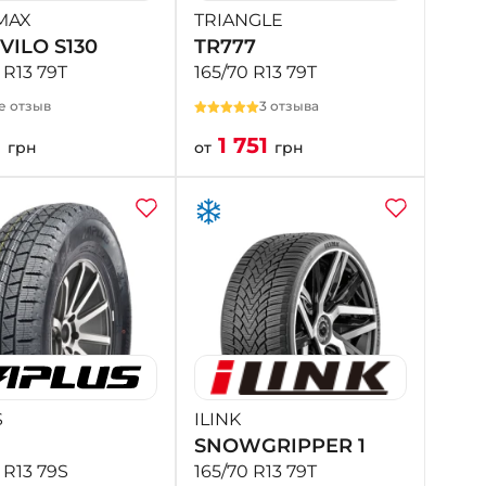
MAX
TRIANGLE
VILO S130
TR777
 R13 79T
165/70 R13 79T
е отзыв
3 отзыва
0
1 751
грн
от
грн
S
ILINK
SNOWGRIPPER 1
 R13 79S
165/70 R13 79T