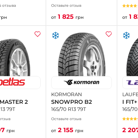
4 отзыва
Оставьте отзыв
1 825
1 
грн
от
грн
от
KORMORAN
LAUF
MASTER 2
SNOWPRO B2
I FIT
R13 79T
165/70 R13 79T
165/70
отзыв
Оставьте отзыв
97
2 155
2 20
грн
от
грн