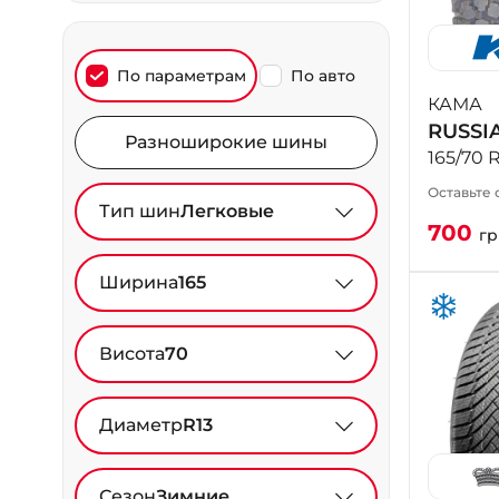
По параметрам
По авто
КАМА
RUSSI
Разноширокие шины
165/70 
Оставьте 
Тип шин
Легковые
700
гр
Ширина
165
Висота
70
Диаметр
R13
Сезон
Зимние