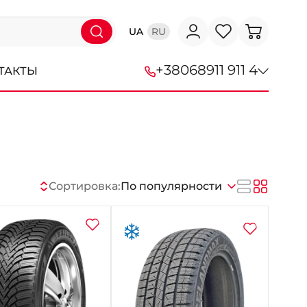
UA
RU
+38
068
911 911 4
ТАКТЫ
+38 (068) 911-911-4
+38 (050) 911-911-4
+38 (067) 113-44-44
Сортировка:
По популярности
+38 (095) 276-44-44
+38 (067) 911-14-14
- на Щепкина
+38 (098) 911-911-0
- на Тополе