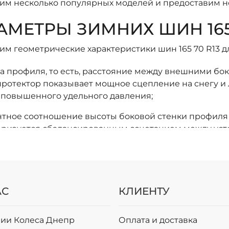
им несколько популярных моделей и предоставим не
АМЕТРЫ ЗИМНИХ ШИН 165/
им геометрические характеристики шин 165 70 R13 д
 профиля, то есть, расстояние между внешними бок
протектор показывает мощное сцепление на снегу и л
т повышенного удельного давления;
тное соотношение высоты боковой стенки профиля к
еризуется сбалансированным сочетанием между уст
азуемое поведение автомобиля на неровных дорогах
р обода (диска), на который устанавливается шина, с
ее распространенным для малолитражных авто.
АС
КЛИЕНТУ
ЕТЫ ПО ВЫБОРУ РЕЗИНЫ 1
 сих пор уверены в том, что на зиму можно ставить 
ии Колеса Днепр
Оплата и доставка