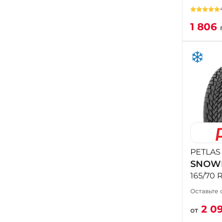
1 806
PETLAS
SNOW
165/70 
Оставьте 
2 0
от