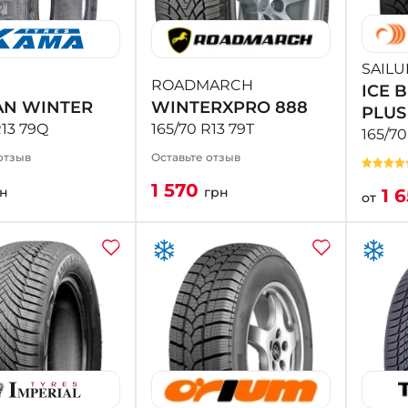
SAILU
ROADMARCH
ICE 
AN WINTER
WINTERXPRO 888
PLUS
R13 79Q
165/70 R13 79T
165/70
отзыв
Оставьте отзыв
1 570
н
грн
1 
от