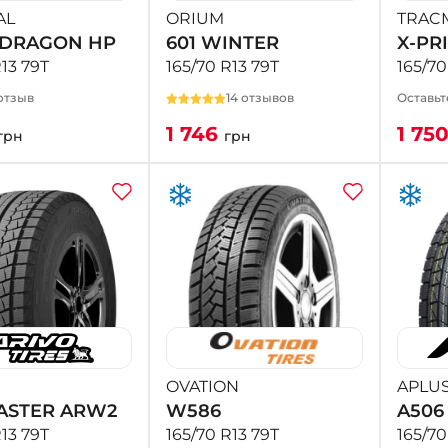
AL
ORIUM
TRAC
DRAGON HP
601 WINTER
X-PRI
R13 79T
165/70 R13 79T
165/70
отзыв
14 отзывов
Оставьт
1 746
1 75
грн
грн
OVATION
APLU
ASTER ARW2
W586
A506
R13 79T
165/70 R13 79T
165/70