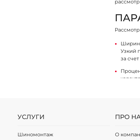
рассмотр
ПАР
Рассмотр
Ширина
Узкий 
за сче
Процен
характ
предск
Диамет
наибол
УСЛУГИ
ПРО Н
СОВ
Многие до
Шиномонтаж
О компан