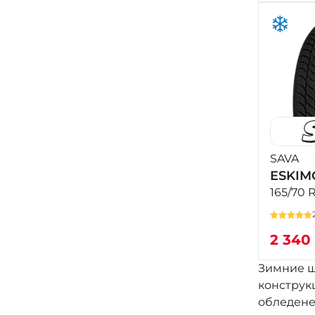
SAVA
ESKIM
165/70 
2 340
Зимние ш
конструк
обледене