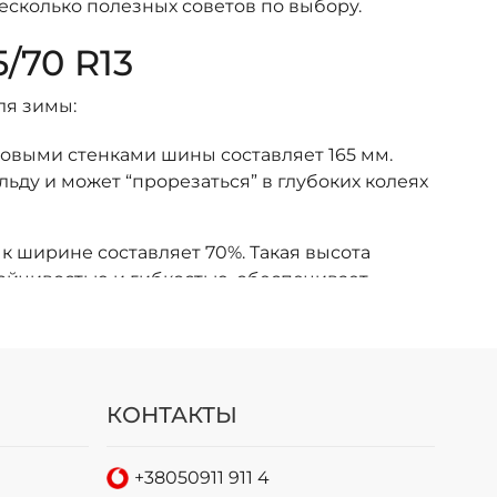
сколько полезных советов по выбору.
70 R13
ля зимы:
овыми стенками шины составляет 165 мм.
ьду и может “прорезаться” в глубоких колеях
 ширине составляет 70%. Такая высота
ойчивостью и гибкостью, обеспечивает
;
оставляет 13 дюймов. Такое значение является
КОНТАКТЫ
65 70 R13 НА ЗИМУ
только шипованные шины 165 70 r13. Резина с
+38
050
911 911 4