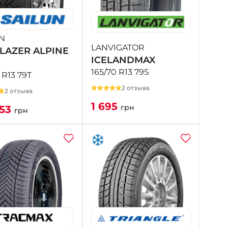
+38 (098) 911-911-4
- на Калиновой
+38 (077) 7-184-184
N
- Донецкое шоссе
LANVIGATOR
BLAZER ALPINE
ICELANDMAX
165/70 R13 79S
+38 (050)-911-911-2
 R13 79T
- Щепкина
2 отзыва
2 отзыва
+38 (099)-643-33-77
1 695
- Тополь
грн
653
грн
+38 (068)-923-74-19
- Калиновая