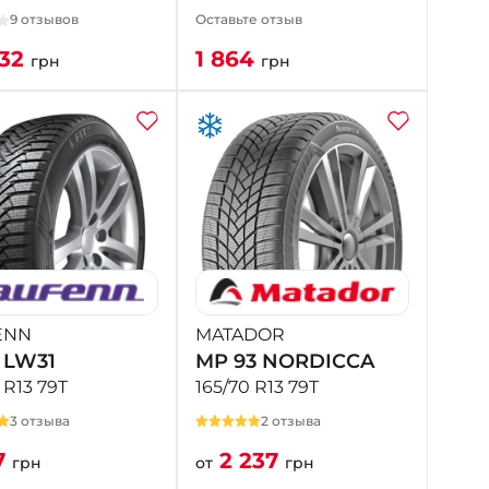
9 отзывов
Оставьте отзыв
832
1 864
грн
грн
ENN
MATADOR
+ LW31
MP 93 NORDICCA
 R13 79T
165/70 R13 79T
3 отзыва
2 отзыва
7
2 237
грн
от
грн