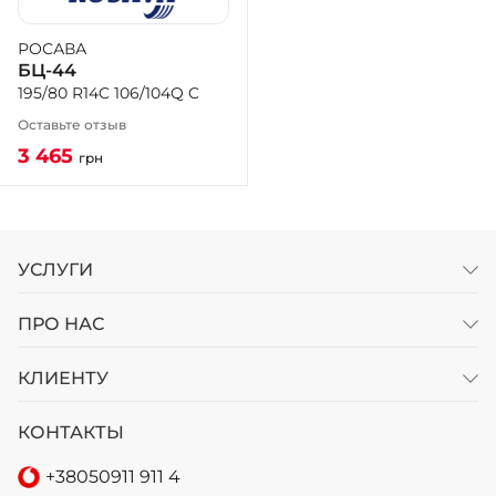
РОСАВА
+38 (050)-911-911-2
БЦ-44
- Щепкина
195/80 R14C 106/104Q C
+38 (099)-643-33-77
- Тополь
Оставьте отзыв
+38 (068)-923-74-19
3 465
грн
- Калиновая
УСЛУГИ
ПРО НАС
КЛИЕНТУ
КОНТАКТЫ
+38
050
911 911 4