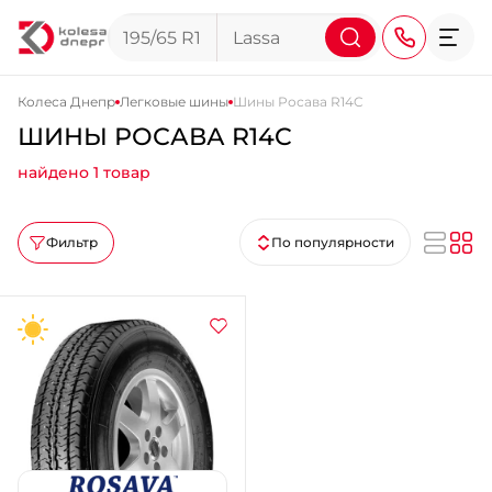
Колеса Днепр
Легковые шины
Шины Росава R14C
ШИНЫ РОСАВА R14C
+38 (068) 911-911-4
найдено 1 товар
+38 (050) 911-911-4
+38 (067) 113-44-44
Фильтр
По популярности
+38 (095) 276-44-44
+38 (067) 911-14-14
- на Щепкина
+38 (098) 911-911-0
- на Тополе
+38 (098) 911-911-4
- на Калиновой
+38 (077) 7-184-184
- Донецкое шоссе