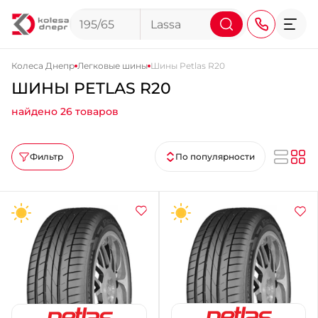
Колеса Днепр
Легковые шины
Шины Petlas R20
ШИНЫ PETLAS R20
+38 (068) 911-911-4
найдено 26 товаров
+38 (050) 911-911-4
+38 (067) 113-44-44
Фильтр
По популярности
+38 (095) 276-44-44
+38 (067) 911-14-14
- на Щепкина
+38 (098) 911-911-0
- на Тополе
+38 (098) 911-911-4
- на Калиновой
+38 (077) 7-184-184
- Донецкое шоссе