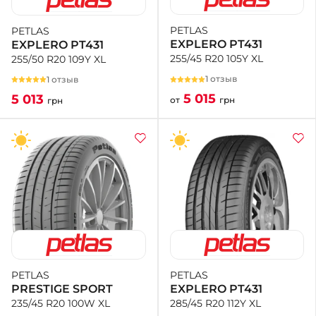
PETLAS
PETLAS
+38 (050)-911-911-2
EXPLERO PT431
EXPLERO PT431
- Щепкина
255/45 R20 105Y XL
255/50 R20 109Y XL
+38 (099)-643-33-77
- Тополь
1 отзыв
1 отзыв
+38 (068)-923-74-19
5 015
5 013
от
грн
грн
- Калиновая
PETLAS
PETLAS
EXPLERO PT431
PRESTIGE SPORT
285/45 R20 112Y XL
235/45 R20 100W XL