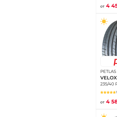
4 4
от
PETLAS
VELOX
235/40 
4 5
от