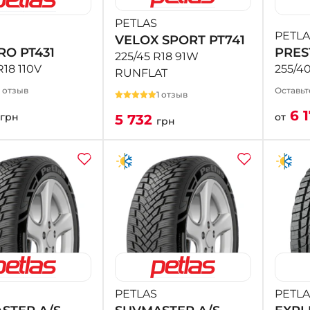
PETLAS
PETLA
VELOX SPORT PT741
RO PT431
PRES
225/45 R18 91W
R18 110V
255/40
RUNFLAT
1 отзыв
Оставьт
1 отзыв
6 
грн
от
5 732
грн
PETLAS
PETLA