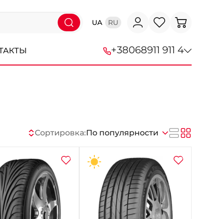
UA
RU
+38
068
911 911 4
ТАКТЫ
+38 (068) 911-911-4
+38 (050) 911-911-4
+38 (067) 113-44-44
Сортировка:
По популярности
+38 (095) 276-44-44
+38 (067) 911-14-14
- на Щепкина
+38 (098) 911-911-0
- на Тополе