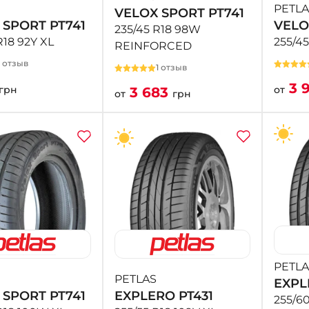
PETLA
VELOX SPORT PT741
 SPORT PT741
VELO
235/45 R18 98W
R18 92Y XL
255/4
REINFORCED
1 отзыв
1 отзыв
3 
грн
от
3 683
от
грн
PETLA
PETLAS
EXPL
 SPORT PT741
EXPLERO PT431
255/60