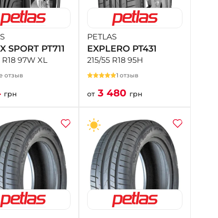
+38 (098) 911-911-4
- на Калиновой
+38 (077) 7-184-184
S
PETLAS
- Донецкое шоссе
X SPORT PT711
EXPLERO PT431
5 R18 97W XL
215/55 R18 95H
+38 (050)-911-911-2
е отзыв
1 отзыв
- Щепкина
4
3 480
+38 (099)-643-33-77
грн
от
грн
- Тополь
+38 (068)-923-74-19
- Калиновая