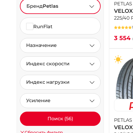
PETLAS
Бренд
Petlas
VELOX
225/40 
RunFlat
3 554
Назначение
Индекс скорости
Индекс нагрузки
Усиление
Поиск (56)
PETLAS
VELOX
Сбросить фильтр