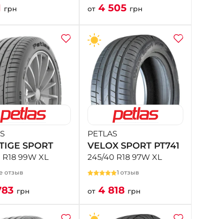
1
4 505
грн
от
грн
S
PETLAS
TIGE SPORT
VELOX SPORT PT741
0 R18 99W XL
245/40 R18 97W XL
е отзыв
1 отзыв
783
4 818
грн
от
грн