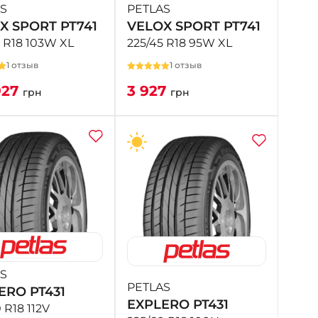
S
PETLAS
X SPORT PT741
VELOX SPORT PT741
5 R18 103W XL
225/45 R18 95W XL
1 отзыв
1 отзыв
927
3 927
грн
грн
S
PETLAS
ERO PT431
EXPLERO PT431
 R18 112V