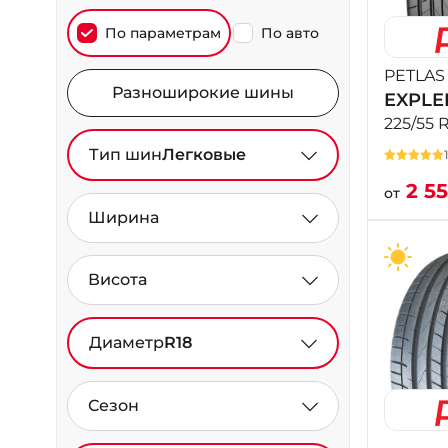
По параметрам
По авто
PETLAS
Разноширокие шины
EXPLE
225/55 
Тип шин
Легковые
2 5
от
Ширина
Висота
Диаметр
R18
Сезон