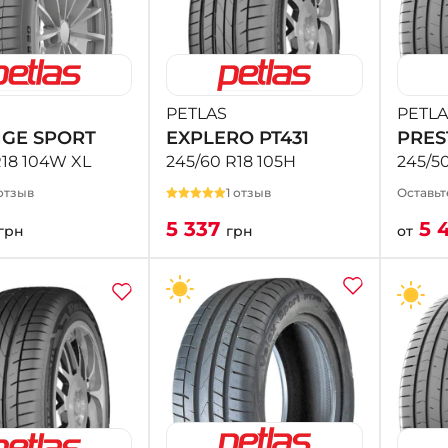
PETLAS
PETLA
IGE SPORT
EXPLERO PT431
PRES
R18 104W XL
245/60 R18 105H
245/5
отзыв
1 отзыв
Оставьт
5 337
5 
грн
грн
от