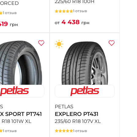
225/60 R18 100H
FORCED
1 отзыв
1 отзыв
4 438
от
грн
419
грн
S
PETLAS
X SPORT PT741
EXPLERO PT431
 R18 101W XL
235/60 R18 107V XL
1 отзыв
1 отзыв