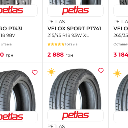
PETLAS
PETLA
RO PT431
VELOX SPORT PT741
VELO
R18 98V
215/45 R18 93W XL
265/3
1 отзыв
1 отзыв
Оставьт
50
2 888
3 18
грн
грн
PETLAS