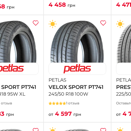
4 458
4 47
грн
58
грн
PETLAS
PETLA
 SPORT PT741
VELOX SPORT PT741
PRES
R18 95W XL
245/50 R18 100W
225/5
1 отзыв
1 отзыв
Оставьт
83
4 597
4 
грн
от
грн
от