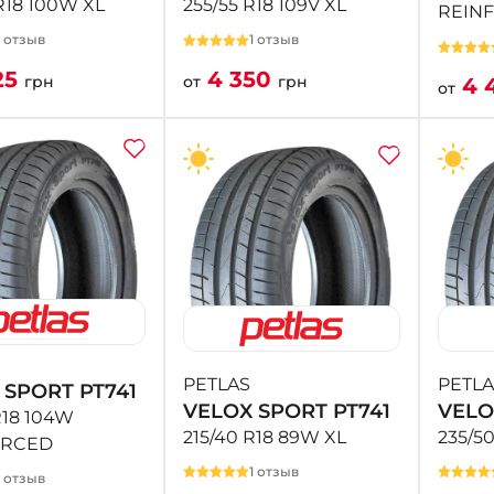
R18 100W XL
255/55 R18 109V XL
REIN
1 отзыв
1 отзыв
25
4 350
грн
от
грн
4 
от
PETLAS
PETLA
 SPORT PT741
VELOX SPORT PT741
VELO
R18 104W
215/40 R18 89W XL
235/50
ORCED
1 отзыв
1 отзыв