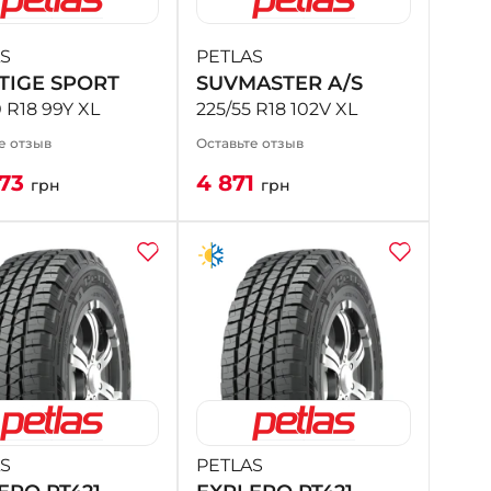
S
PETLAS
TIGE SPORT
SUVMASTER A/S
 R18 99Y XL
225/55 R18 102V XL
е отзыв
Оставьте отзыв
173
4 871
грн
грн
S
PETLAS