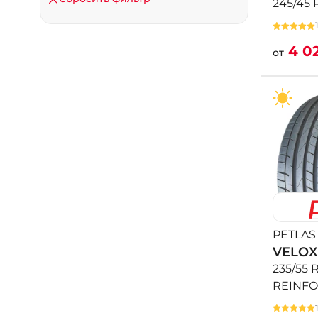
245/45 
4 0
от
PETLAS
VELOX
235/55 
REINF