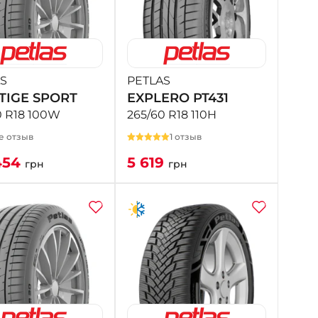
S
PETLAS
TIGE SPORT
EXPLERO PT431
0 R18 100W
265/60 R18 110H
е отзыв
1 отзыв
454
5 619
грн
грн