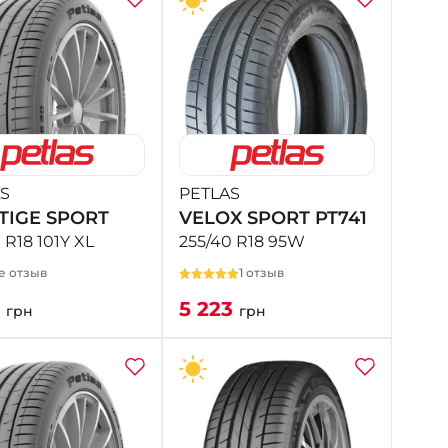
S
PETLAS
TIGE SPORT
VELOX SPORT PT741
 R18 101Y XL
255/40 R18 95W
е отзыв
1 отзыв
8
5 223
грн
грн