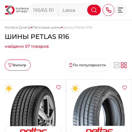
Колеса Днепр
Легковые шины
Шины Petlas R16
ШИНЫ PETLAS R16
+38 (068) 911-911-4
найдено 57 товаров
+38 (050) 911-911-4
+38 (067) 113-44-44
Фильтр
По популярности
+38 (095) 276-44-44
+38 (067) 911-14-14
- на Щепкина
+38 (098) 911-911-0
- на Тополе
+38 (098) 911-911-4
- на Калиновой
+38 (077) 7-184-184
- Донецкое шоссе