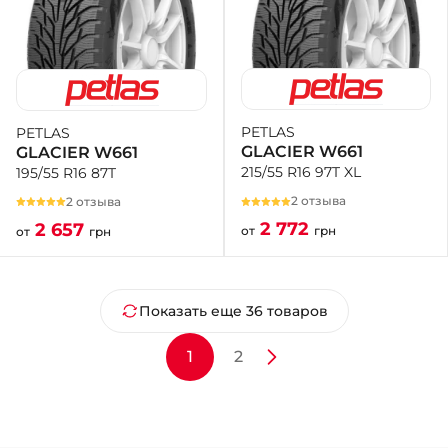
PETLAS
PETLAS
GLACIER W661
GLACIER W661
215/55 R16 97T XL
195/55 R16 87T
2 отзыва
2 отзыва
2 772
2 657
от
грн
от
грн
Показать еще 36 товаров
1
2