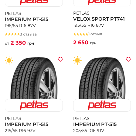
PETLAS
PETLAS
+38 (050)-911-911-2
VELOX SPORT PT741
IMPERIUM PT-515
- Щепкина
195/55 R16 87V
195/55 R16 87V
+38 (099)-643-33-77
- Тополь
1 отзыв
3 отзыва
+38 (068)-923-74-19
2 650
2 350
грн
от
грн
- Калиновая
PETLAS
PETLAS
IMPERIUM PT-515
IMPERIUM PT-515
205/55 R16 91V
215/55 R16 93V