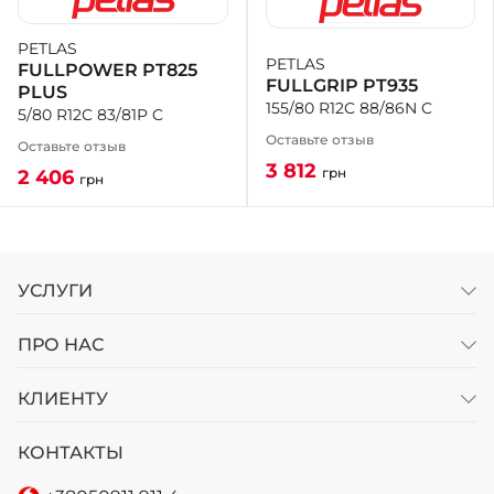
PETLAS
+38 (050)-911-911-2
PETLAS
FULLPOWER PT825
- Щепкина
FULLGRIP PT935
PLUS
+38 (099)-643-33-77
155/80 R12C 88/86N C
5/80 R12C 83/81P C
- Тополь
Оставьте отзыв
+38 (068)-923-74-19
Оставьте отзыв
- Калиновая
3 812
грн
2 406
грн
УСЛУГИ
ПРО НАС
КЛИЕНТУ
КОНТАКТЫ