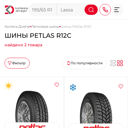
Колеса Днепр
Легковые шины
Шины Petlas R12C
ШИНЫ PETLAS R12C
+38 (068) 911-911-4
найдено 2 товара
+38 (050) 911-911-4
+38 (067) 113-44-44
Фильтр
По популярности
+38 (095) 276-44-44
+38 (067) 911-14-14
- на Щепкина
+38 (098) 911-911-0
- на Тополе
+38 (098) 911-911-4
- на Калиновой
+38 (077) 7-184-184
- Донецкое шоссе