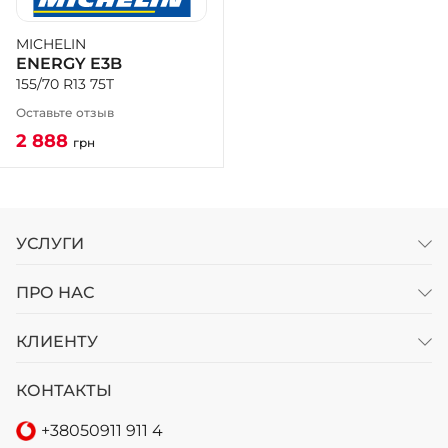
MICHELIN
+38 (050)-911-911-2
ENERGY E3B
- Щепкина
155/70 R13 75T
+38 (099)-643-33-77
- Тополь
Оставьте отзыв
+38 (068)-923-74-19
2 888
грн
- Калиновая
УСЛУГИ
ПРО НАС
КЛИЕНТУ
КОНТАКТЫ
+38
050
911 911 4