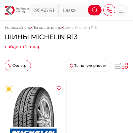
Колеса Днепр
Легковые шины
Шины Michelin R13
ШИНЫ MICHELIN R13
+38 (068) 911-911-4
найдено 1 товар
+38 (050) 911-911-4
+38 (067) 113-44-44
Фильтр
По популярности
+38 (095) 276-44-44
+38 (067) 911-14-14
- на Щепкина
+38 (098) 911-911-0
- на Тополе
+38 (098) 911-911-4
- на Калиновой
+38 (077) 7-184-184
- Донецкое шоссе