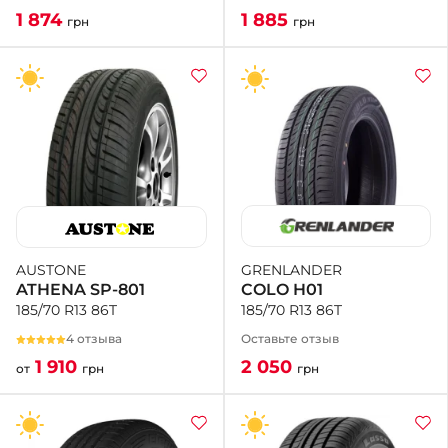
1 885
1 874
грн
грн
GRENLANDER
AUSTONE
COLO H01
ATHENA SP-801
185/70 R13 86T
185/70 R13 86T
Оставьте отзыв
4 отзыва
2 050
1 910
грн
от
грн