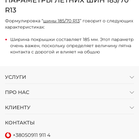
ПАРАМЕТРЫ ЛЕТНИХ ШИН 185/70
R13
Формулировка “
шины 185/70 R13
” говорит о следующих
характеристиках:
Ширина покрышки составляет 185 мм. Этот параметр
очень важен, поскольку определяет величину пятна
контакта с дорогой и влияет на общую
производительность;
Высота бокового профиля в 70% от ширины, что
соответствует 129.5 мм. Такая боковина способствует
УСЛУГИ
плавному и устойчивому управлению автомобилем,
особенно в поворотах;
ПРО НАС
Покрышка имеет радиальную конструкцию, а
диаметр обода, с которым она совместима - 13
КЛИЕНТУ
дюймов, что эквивалентно примерно 330 мм. 13-
дюймовый диаметр и профиль в 70% хорошо
КОНТАКТЫ
сочетаются с разнообразными дисками, что
облегчает выбор подходящей комбинации.
+38
050
911 911 4