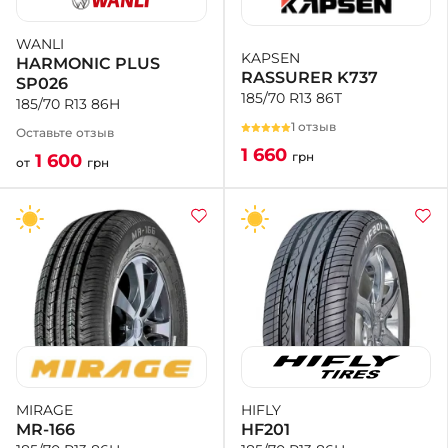
WANLI
+38 (050)-911-911-2
KAPSEN
HARMONIC PLUS
- Щепкина
RASSURER K737
SP026
+38 (099)-643-33-77
185/70 R13 86T
185/70 R13 86H
- Тополь
1 отзыв
+38 (068)-923-74-19
Оставьте отзыв
- Калиновая
1 660
грн
1 600
от
грн
HIFLY
MIRAGE
HF201
MR-166