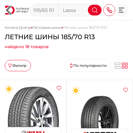
Колеса Днепр
Легковые шины
Летние шины 185/70 R13
ЛЕТНИЕ ШИНЫ 185/70 R13
+38 (068) 911-911-4
найдено 18 товаров
+38 (050) 911-911-4
+38 (067) 113-44-44
Фильтр
По популярности
+38 (095) 276-44-44
+38 (067) 911-14-14
- на Щепкина
+38 (098) 911-911-0
- на Тополе
+38 (098) 911-911-4
- на Калиновой
+38 (077) 7-184-184
- Донецкое шоссе