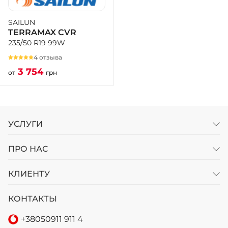
SAILUN
+38 (050)-911-911-2
TERRAMAX CVR
- Щепкина
235/50 R19 99W
+38 (099)-643-33-77
- Тополь
4 отзыва
+38 (068)-923-74-19
3 754
от
грн
- Калиновая
УСЛУГИ
ПРО НАС
КЛИЕНТУ
КОНТАКТЫ
+38
050
911 911 4