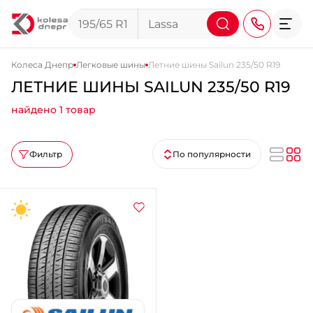
Колеса Днепр
Легковые шины
Летние шины Sailun 235/50 R19
ЛЕТНИЕ ШИНЫ SAILUN 235/50 R19
+38 (068) 911-911-4
найдено 1 товар
+38 (050) 911-911-4
+38 (067) 113-44-44
Фильтр
По популярности
+38 (095) 276-44-44
+38 (067) 911-14-14
- на Щепкина
+38 (098) 911-911-0
- на Тополе
+38 (098) 911-911-4
- на Калиновой
+38 (077) 7-184-184
- Донецкое шоссе