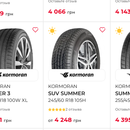
Оставьте отзыв
Оставьт
отзыв
4 066
4 14
грн
19
грн
RAN
KORMORAN
KORM
R 3
SUV SUMMER
SUMM
R18 100W XL
245/60 R18 105H
255/45
отзыв
2 отзыва
Оставьт
81
4 248
4 39
грн
от
грн