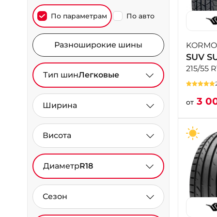
По параметрам
По авто
Разноширокие шины
KORMO
SUV S
215/55 
Тип шин
Легковые
3 0
от
Ширина
Висота
Диаметр
R18
Сезон