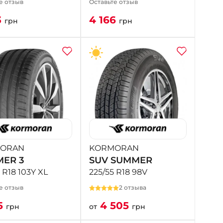
е отзыв
Оставьте отзыв
3
4 166
грн
грн
ORAN
KORMORAN
ER 3
SUV SUMMER
 R18 103Y XL
225/55 R18 98V
е отзыв
2 отзыва
5
4 505
грн
от
грн