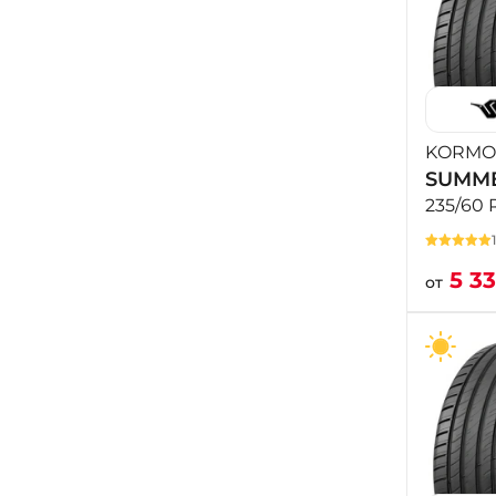
KORMO
SUMME
235/60 
5 3
от