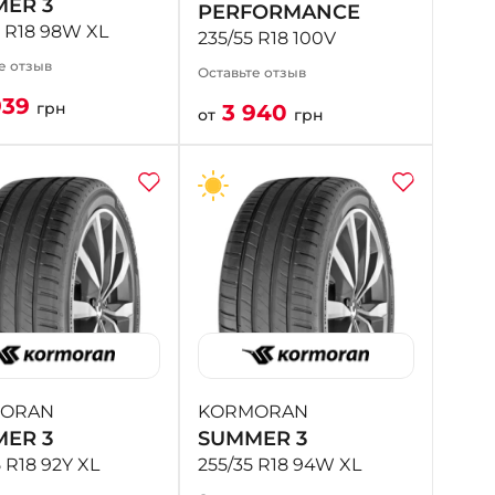
ER 3
PERFORMANCE
5 R18 98W XL
235/55 R18 100V
е отзыв
Оставьте отзыв
939
грн
3 940
от
грн
ORAN
KORMORAN
ER 3
SUMMER 3
 R18 92Y XL
255/35 R18 94W XL