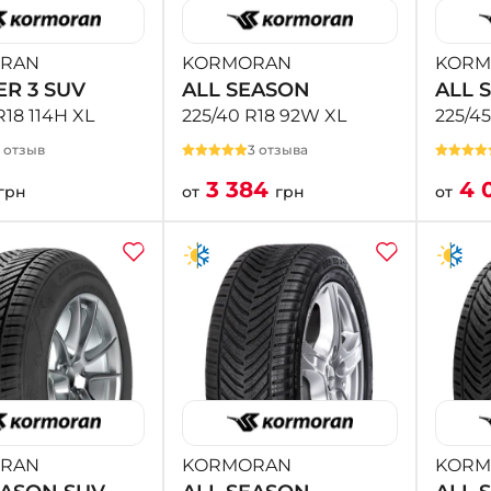
RAN
KORMORAN
KORM
R 3 SUV
ALL SEASON
ALL 
R18 114H XL
225/40 R18 92W XL
225/45
1 отзыв
3 отзыва
3 384
4 
грн
от
грн
от
RAN
KORMORAN
KORM