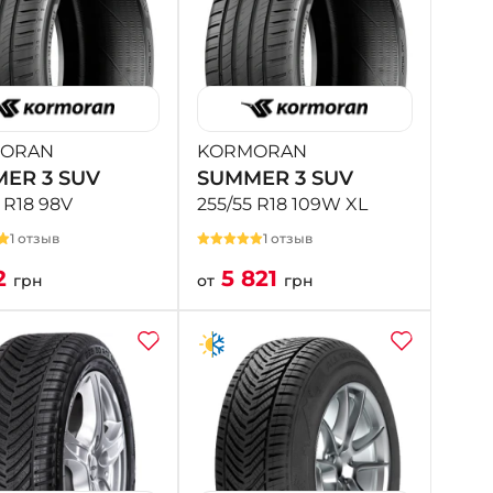
ORAN
KORMORAN
ER 3 SUV
SUMMER 3 SUV
 R18 98V
255/55 R18 109W XL
1 отзыв
1 отзыв
2
5 821
грн
от
грн