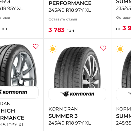
R 3
SUMM
PERFORMANCE
R18 95Y XL
235/4
245/40 R18 97Y XL
отзыв
Оставьт
Оставьте отзыв
3 
грн
от
3 783
грн
RAN
KORMORAN
KORM
 HIGH
SUMMER 3
SUMM
ORMANCE
245/40 R18 97Y XL
245/35
R18 103Y XL