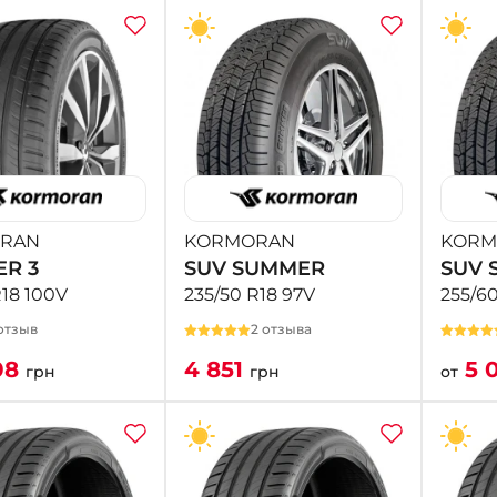
RAN
KORMORAN
KORM
R 3
SUV SUMMER
SUV 
R18 100V
235/50 R18 97V
255/60
отзыв
2 отзыва
08
4 851
5 
грн
грн
от