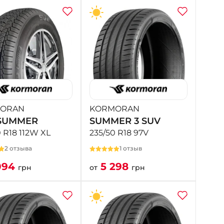
ORAN
KORMORAN
SUMMER
SUMMER 3 SUV
 R18 112W XL
235/50 R18 97V
2 отзыва
1 отзыв
094
5 298
грн
от
грн