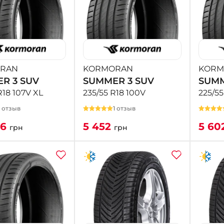
RAN
KORMORAN
KORM
R 3 SUV
SUMMER 3 SUV
SUMM
R18 107V XL
235/55 R18 100V
225/55
1 отзыв
1 отзыв
36
5 452
5 60
грн
грн