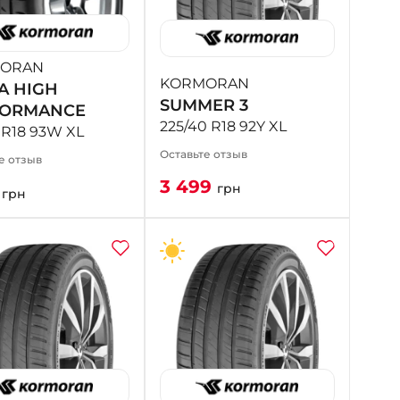
+38 (098) 911-911-4
- на Калиновой
+38 (077) 7-184-184
ORAN
- Донецкое шоссе
KORMORAN
A HIGH
SUMMER 3
FORMANCE
225/40 R18 92Y XL
+38 (050)-911-911-2
 R18 93W XL
- Щепкина
Оставьте отзыв
е отзыв
+38 (099)-643-33-77
3 499
- Тополь
грн
9
грн
+38 (068)-923-74-19
- Калиновая