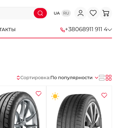
UA
RU
+38
068
911 911 4
ТАКТЫ
+38 (068) 911-911-4
+38 (050) 911-911-4
+38 (067) 113-44-44
Сортировка:
По популярности
+38 (095) 276-44-44
+38 (067) 911-14-14
- на Щепкина
+38 (098) 911-911-0
- на Тополе