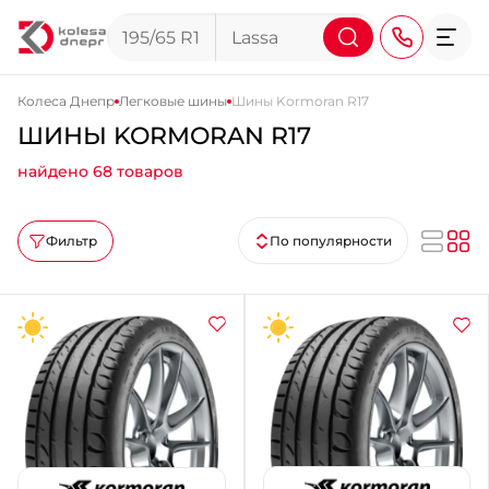
Колеса Днепр
Легковые шины
Шины Kormoran R17
ШИНЫ KORMORAN R17
+38 (068) 911-911-4
найдено 68 товаров
+38 (050) 911-911-4
+38 (067) 113-44-44
Фильтр
По популярности
+38 (095) 276-44-44
+38 (067) 911-14-14
- на Щепкина
+38 (098) 911-911-0
- на Тополе
+38 (098) 911-911-4
- на Калиновой
+38 (077) 7-184-184
- Донецкое шоссе