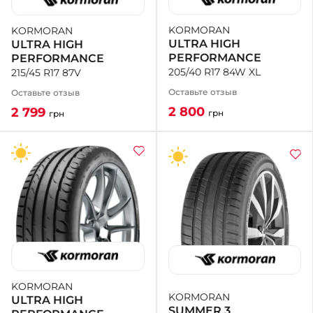
KORMORAN
KORMORAN
+38 (050)-911-911-2
ULTRA HIGH
ULTRA HIGH
- Щепкина
PERFORMANCE
PERFORMANCE
+38 (099)-643-33-77
205/40 R17 84W XL
215/45 R17 87V
- Тополь
+38 (068)-923-74-19
Оставьте отзыв
Оставьте отзыв
- Калиновая
2 800
2 799
грн
грн
KORMORAN
KORMORAN
ULTRA HIGH
SUMMER 3