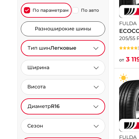
По параметрам
По авто
FULDA
Разноширокие шины
ECOCO
205/55 
Тип шин
Легковые
3 11
от
Ширина
Висота
Диаметр
R16
Сезон
FULDA