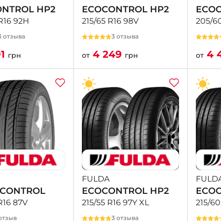
NTROL HP2
ECOCONTROL HP2
ECOC
R16 92H
215/65 R16 98V
205/6
3 отзыва
3 отзыва
91
4 249
4 
грн
от
грн
от
FULDA
FULD
TCONTROL
ECOCONTROL HP2
ECOC
R16 87V
215/55 R16 97Y XL
215/60
отзыв
3 отзыва