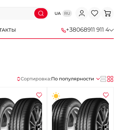
UA
RU
+38
068
911 911 4
ТАКТЫ
+38 (068) 911-911-4
+38 (050) 911-911-4
+38 (067) 113-44-44
Сортировка:
По популярности
+38 (095) 276-44-44
+38 (067) 911-14-14
- на Щепкина
+38 (098) 911-911-0
- на Тополе