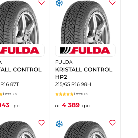
A
FULDA
TALL CONTROL
KRISTALL CONTROL
HP2
 R16 87T
215/65 R16 98H
1 отзыв
1 отзыв
043
4 389
грн
от
грн