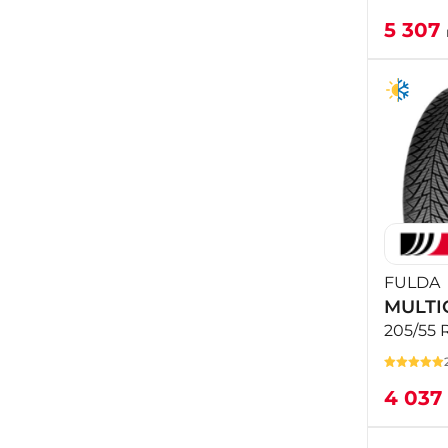
5 307
FULDA
MULTI
205/55 
4 037