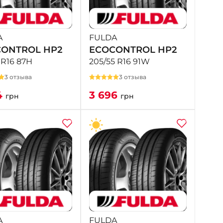
+38 (098) 911-911-4
- на Калиновой
+38 (077) 7-184-184
A
FULDA
- Донецкое шоссе
ONTROL HP2
ECOCONTROL HP2
 R16 87H
205/55 R16 91W
+38 (050)-911-911-2
3 отзыва
3 отзыва
- Щепкина
4
3 696
+38 (099)-643-33-77
грн
грн
- Тополь
+38 (068)-923-74-19
- Калиновая
A
FULDA