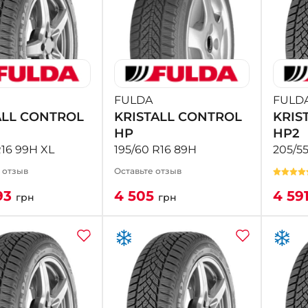
FULDA
FULD
ALL CONTROL
KRISTALL CONTROL
KRIS
HP
HP2
R16 99H XL
195/60 R16 89H
205/55
1 отзыв
Оставьте отзыв
93
4 505
4 59
грн
грн