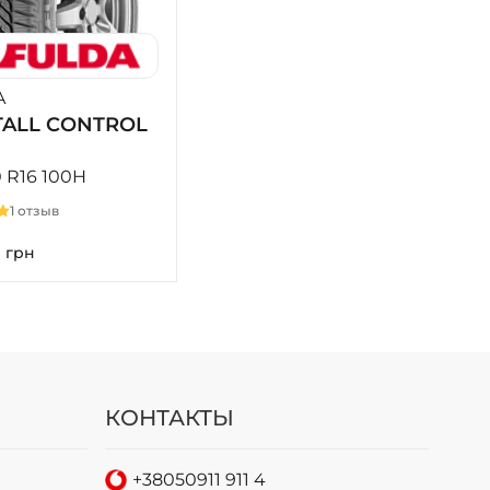
A
TALL CONTROL
0 R16 100H
1 отзыв
2
грн
КОНТАКТЫ
+38
050
911 911 4