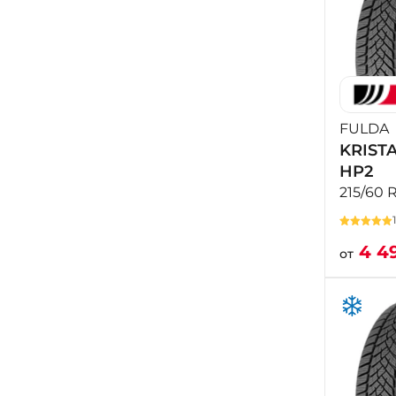
FULDA
KRIST
HP2
215/60 
4 4
от