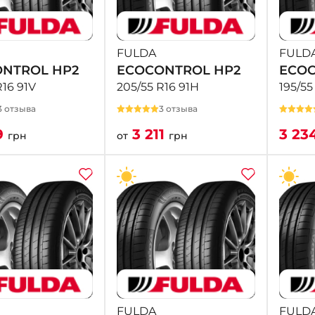
FULDA
FULD
NTROL HP2
ECOCONTROL HP2
ECOC
R16 91V
205/55 R16 91H
195/55
3 отзыва
3 отзыва
9
3 211
3 23
грн
от
грн
FULDA
FULD