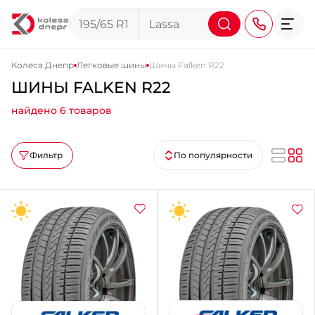
Колеса Днепр
Легковые шины
Шины Falken R22
ШИНЫ FALKEN R22
+38 (068) 911-911-4
найдено 6 товаров
+38 (050) 911-911-4
+38 (067) 113-44-44
Фильтр
По популярности
+38 (095) 276-44-44
+38 (067) 911-14-14
- на Щепкина
+38 (098) 911-911-0
- на Тополе
+38 (098) 911-911-4
- на Калиновой
+38 (077) 7-184-184
- Донецкое шоссе