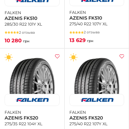
FALKEN
FALKEN
+38 (050)-911-911-2
AZENIS FK510
AZENIS FK510
- Щепкина
275/40 R22 107Y XL
285/30 R22 101Y XL
+38 (099)-643-33-77
- Тополь
2 отзыва
2 отзыва
+38 (068)-923-74-19
13 629
10 280
грн
грн
- Калиновая
FALKEN
FALKEN
AZENIS FK520
AZENIS FK520
275/40 R22 107Y XL
275/35 R22 104Y XL