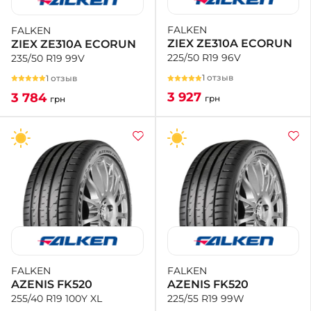
FALKEN
FALKEN
+38 (050)-911-911-2
ZIEX ZE310A ECORUN
ZIEX ZE310A ECORUN
- Щепкина
225/50 R19 96V
235/50 R19 99V
+38 (099)-643-33-77
- Тополь
1 отзыв
1 отзыв
+38 (068)-923-74-19
3 927
3 784
грн
грн
- Калиновая
FALKEN
FALKEN
AZENIS FK520
AZENIS FK520
225/55 R19 99W
255/40 R19 100Y XL