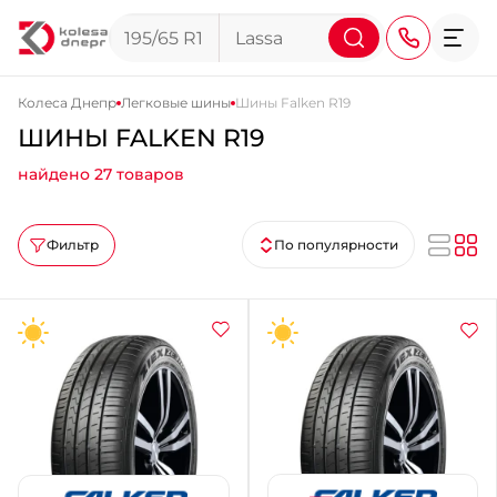
Колеса Днепр
Легковые шины
Шины Falken R19
ШИНЫ FALKEN R19
+38 (068) 911-911-4
найдено 27 товаров
+38 (050) 911-911-4
+38 (067) 113-44-44
Фильтр
По популярности
+38 (095) 276-44-44
+38 (067) 911-14-14
- на Щепкина
+38 (098) 911-911-0
- на Тополе
+38 (098) 911-911-4
- на Калиновой
+38 (077) 7-184-184
- Донецкое шоссе