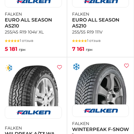
FALKEN
FALKEN
EURO ALL SEASON
EURO ALL SEASON
AS210
AS210
255/55 R19 111V
255/45 R19 104V XL
1 отзыв
1 отзыв
7 161
5 181
грн
грн
FALKEN
FALKEN
WINTERPEAK F-SNOW
WILDPEAK A/T3 WA