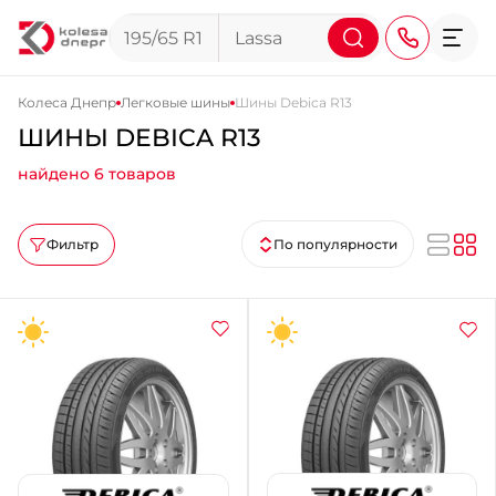
Колеса Днепр
Легковые шины
Шины Debica R13
ШИНЫ DEBICA R13
+38 (068) 911-911-4
найдено 6 товаров
+38 (050) 911-911-4
+38 (067) 113-44-44
Фильтр
По популярности
+38 (095) 276-44-44
+38 (067) 911-14-14
- на Щепкина
+38 (098) 911-911-0
- на Тополе
+38 (098) 911-911-4
- на Калиновой
+38 (077) 7-184-184
- Донецкое шоссе