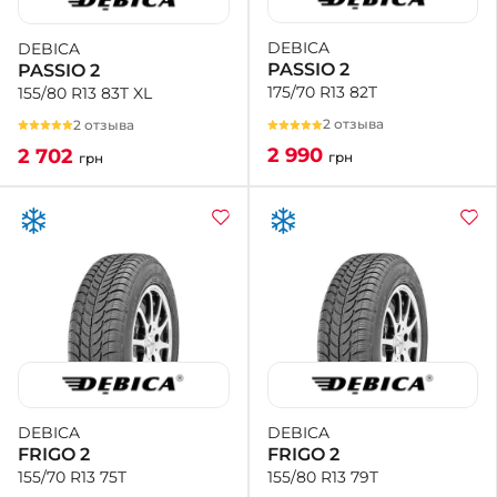
DEBICA
DEBICA
+38 (050)-911-911-2
PASSIO 2
PASSIO 2
- Щепкина
175/70 R13 82T
155/80 R13 83T XL
+38 (099)-643-33-77
- Тополь
2 отзыва
2 отзыва
+38 (068)-923-74-19
2 990
2 702
грн
грн
- Калиновая
DEBICA
DEBICA
FRIGO 2
FRIGO 2
155/80 R13 79T
155/70 R13 75T