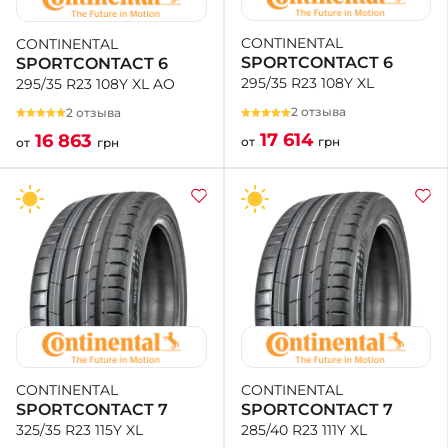
CONTINENTAL
CONTINENTAL
+38 (050)-911-911-2
SPORTCONTACT 6
SPORTCONTACT 6
- Щепкина
295/35 R23 108Y XL
295/35 R23 108Y XL AO
+38 (099)-643-33-77
- Тополь
2 отзыва
2 отзыва
+38 (068)-923-74-19
17 614
16 863
от
грн
от
грн
- Калиновая
CONTINENTAL
CONTINENTAL
SPORTCONTACT 7
SPORTCONTACT 7
285/40 R23 111Y XL
325/35 R23 115Y XL