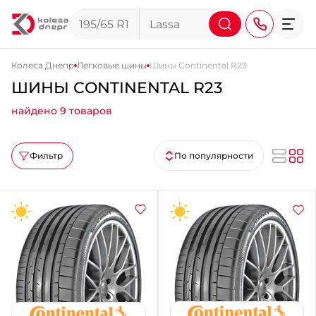
Колеса Днепр
Легковые шины
Шины Continental R23
ШИНЫ CONTINENTAL R23
+38 (068) 911-911-4
найдено 9 товаров
+38 (050) 911-911-4
+38 (067) 113-44-44
Фильтр
По популярности
+38 (095) 276-44-44
+38 (067) 911-14-14
- на Щепкина
+38 (098) 911-911-0
- на Тополе
+38 (098) 911-911-4
- на Калиновой
+38 (077) 7-184-184
- Донецкое шоссе