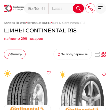
Колеса Днепр
Легковые шины
Шины Continental R18
ШИНЫ CONTINENTAL R18
+38 (068) 911-911-4
найдено 299 товаров
+38 (050) 911-911-4
+38 (067) 113-44-44
Фильтр
По популярности
+38 (095) 276-44-44
+38 (067) 911-14-14
- на Щепкина
+38 (098) 911-911-0
- на Тополе
+38 (098) 911-911-4
- на Калиновой
+38 (077) 7-184-184
- Донецкое шоссе