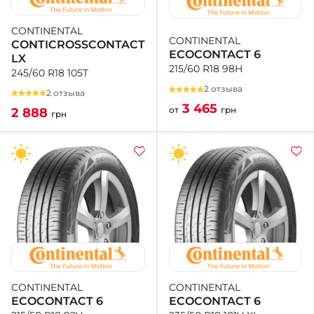
CONTINENTAL
+38 (050)-911-911-2
CONTINENTAL
CONTICROSSCONTACT
- Щепкина
ECOCONTACT 6
LX
+38 (099)-643-33-77
215/60 R18 98H
245/60 R18 105T
- Тополь
2 отзыва
+38 (068)-923-74-19
2 отзыва
- Калиновая
3 465
от
грн
2 888
грн
CONTINENTAL
CONTINENTAL
ECOCONTACT 6
ECOCONTACT 6