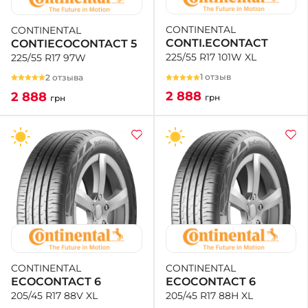
CONTINENTAL
CONTINENTAL
+38 (050)-911-911-2
CONTI.ECONTACT
CONTIECOCONTACT 5
- Щепкина
225/55 R17 101W XL
225/55 R17 97W
+38 (099)-643-33-77
- Тополь
1 отзыв
2 отзыва
+38 (068)-923-74-19
2 888
2 888
грн
грн
- Калиновая
CONTINENTAL
CONTINENTAL
ECOCONTACT 6
ECOCONTACT 6
205/45 R17 88H XL
205/45 R17 88V XL