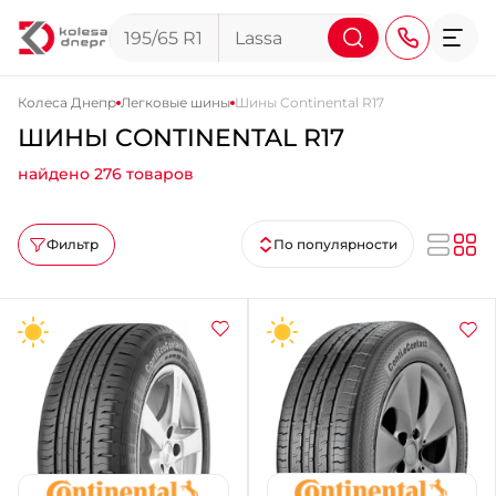
Колеса Днепр
Легковые шины
Шины Continental R17
ШИНЫ CONTINENTAL R17
+38 (068) 911-911-4
найдено 276 товаров
+38 (050) 911-911-4
+38 (067) 113-44-44
Фильтр
По популярности
+38 (095) 276-44-44
+38 (067) 911-14-14
- на Щепкина
+38 (098) 911-911-0
- на Тополе
+38 (098) 911-911-4
- на Калиновой
+38 (077) 7-184-184
- Донецкое шоссе