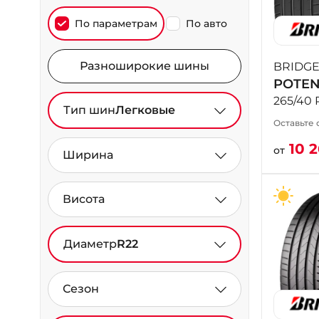
По параметрам
По авто
Разноширокие шины
BRIDG
POTEN
265/40 
Тип шин
Легковые
Оставьте 
10 
от
Ширина
Висота
Диаметр
R22
Сезон