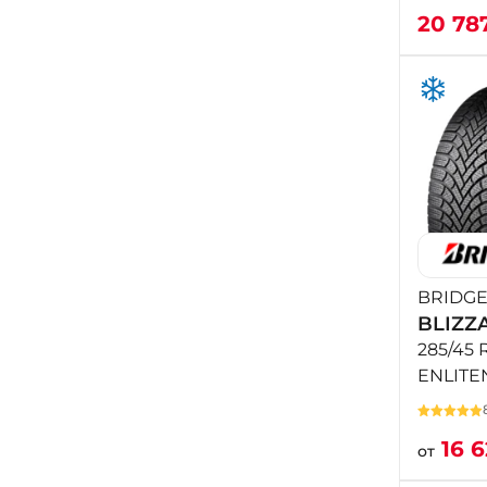
20 78
BRIDG
BLIZZ
285/45 
ENLITE
16 
от