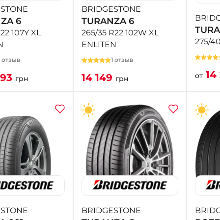
ESTONE
BRIDGESTONE
BRID
ZA 6
TURANZA 6
TURA
R22 107Y XL
265/35 R22 102W XL
275/40
N
ENLITEN
1 отзыв
1 отзыв
14
от
093
14 149
грн
грн
ESTONE
BRIDGESTONE
BRID