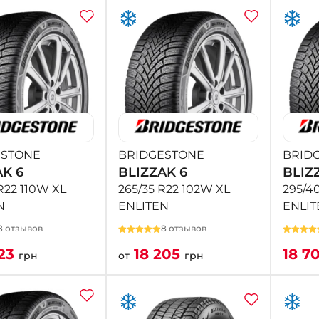
ESTONE
BRIDGESTONE
BRID
AK 6
BLIZZAK 6
BLIZ
R22 110W XL
265/35 R22 102W XL
295/4
N
ENLITEN
ENLIT
8 отзывов
8 отзывов
323
18 205
18 7
грн
от
грн