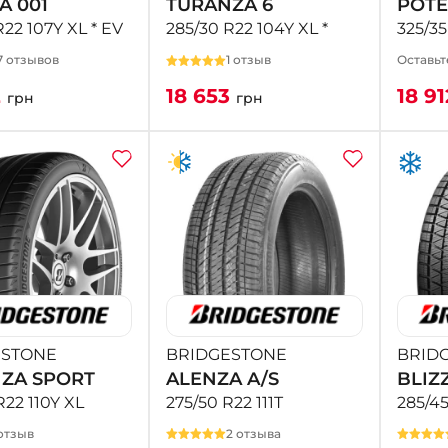
A 001
TURANZA 6
POTE
R22 107Y XL * EV
285/30 R22 104Y XL *
325/35
7 отзывов
1 отзыв
Оставьт
2
18 653
18 9
грн
грн
ESTONE
BRIDGESTONE
BRID
ZA SPORT
ALENZA A/S
BLIZ
R22 110Y XL
275/50 R22 111T
285/45
отзыв
2 отзыва