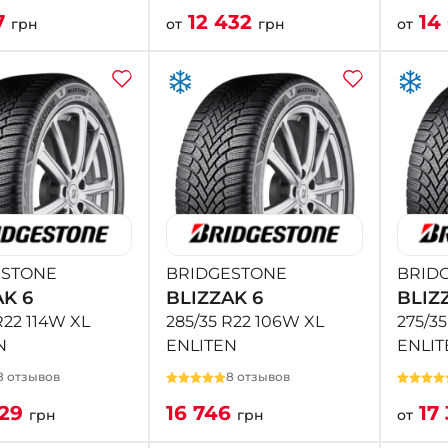
7
12 432
14
грн
от
грн
от
ESTONE
BRIDGESTONE
BRID
AK 6
BLIZZAK 6
BLIZ
R22 114W XL
285/35 R22 106W XL
275/3
N
ENLITEN
ENLIT
8 отзывов
8 отзывов
629
16 746
17
грн
грн
от