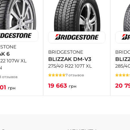
ESTONE
BRIDGESTONE
BRID
AK 6
BLIZZAK DM-V3
BLIZ
R22 107W XL
275/40 R22 107T XL
285/4
N
7 отзывов
8 отзывов
19 663
20 7
грн
401
грн