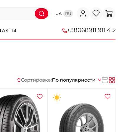
UA
RU
+38
068
911 911 4
ТАКТЫ
+38 (068) 911-911-4
+38 (050) 911-911-4
+38 (067) 113-44-44
Сортировка:
По популярности
+38 (095) 276-44-44
+38 (067) 911-14-14
- на Щепкина
+38 (098) 911-911-0
- на Тополе