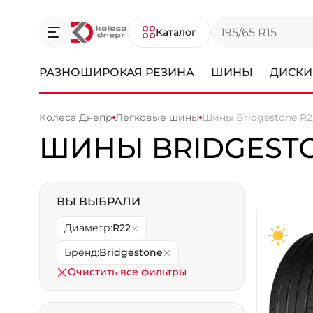
Каталог
РАЗНОШИРОКАЯ РЕЗИНА
ШИНЫ
ДИСКИ
Колеса Днепр
Легковые шины
Шины Bridgestone R2
ШИНЫ BRIDGESTO
ВЫ ВЫБРАЛИ
Диаметр:
R22
Бренд:
Bridgestone
Очистить все фильтры