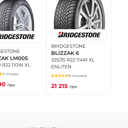
BRIDGESTONE
GESTONE
BLIZZAK 6
ZAK LM005
325/35 R22 114W XL
0 R22 110W XL
ENLITEN
2 отзыва
8 отзывов
90
грн
21 215
грн