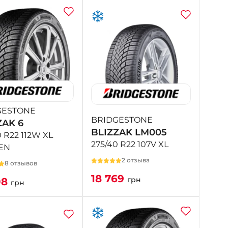
GESTONE
BRIDGESTONE
ZAK 6
BLIZZAK LM005
0 R22 112W XL
275/40 R22 107V XL
EN
2 отзыва
8 отзывов
18 769
грн
08
грн