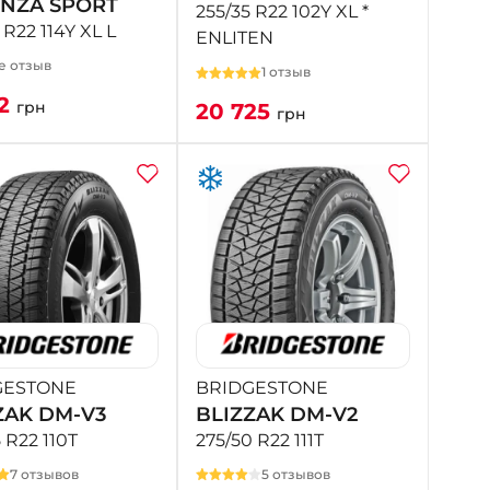
NZA SPORT
255/35 R22 102Y XL *
 R22 114Y XL L
ENLITEN
е отзыв
1 отзыв
12
грн
20 725
грн
GESTONE
BRIDGESTONE
ZAK DM-V3
BLIZZAK DM-V2
 R22 110T
275/50 R22 111T
7 отзывов
5 отзывов