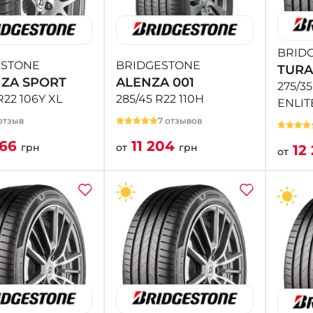
BRID
ESTONE
BRIDGESTONE
TURA
ZA SPORT
ALENZA 001
275/35
R22 106Y XL
285/45 R22 110H
ENLIT
отзыв
7 отзывов
266
11 204
грн
от
грн
12
от