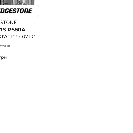
ESTONE
IS R660A
R17C 109/107T C
отзыв
грн