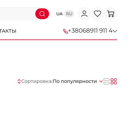
UA
RU
+38
068
911 911 4
ТАКТЫ
+38 (068) 911-911-4
+38 (050) 911-911-4
+38 (067) 113-44-44
Сортировка:
По популярности
+38 (095) 276-44-44
+38 (067) 911-14-14
- на Щепкина
+38 (098) 911-911-0
- на Тополе