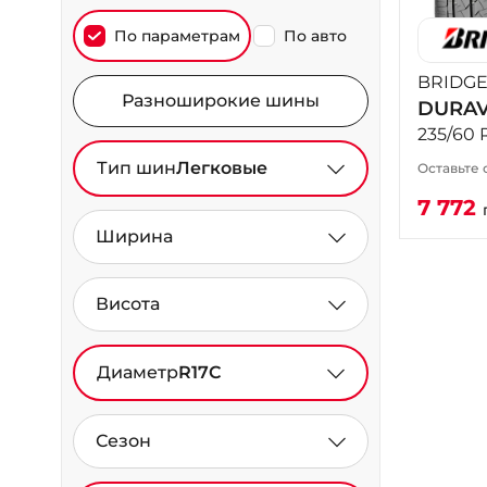
По параметрам
По авто
BRIDG
Разноширокие шины
DURAV
235/60 
Тип шин
Легковые
Оставьте 
7 772
Ширина
Висота
Диаметр
R17C
Сезон