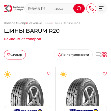
Колеса Днепр
Легковые шины
Шины Barum R20
ШИНЫ BARUM R20
+38 (068) 911-911-4
найдено 27 товаров
+38 (050) 911-911-4
+38 (067) 113-44-44
Фильтр
По популярности
+38 (095) 276-44-44
+38 (067) 911-14-14
- на Щепкина
+38 (098) 911-911-0
- на Тополе
+38 (098) 911-911-4
- на Калиновой
+38 (077) 7-184-184
- Донецкое шоссе