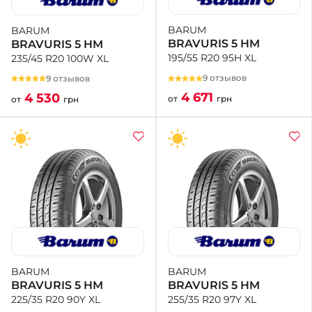
BARUM
BARUM
+38 (050)-911-911-2
BRAVURIS 5 HM
BRAVURIS 5 HM
- Щепкина
195/55 R20 95H XL
235/45 R20 100W XL
+38 (099)-643-33-77
- Тополь
9 отзывов
9 отзывов
+38 (068)-923-74-19
4 671
4 530
от
грн
от
грн
- Калиновая
BARUM
BARUM
BRAVURIS 5 HM
BRAVURIS 5 HM
255/35 R20 97Y XL
225/35 R20 90Y XL